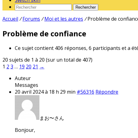
Switch skin
Rechercher
Accueil
/
Forums
/
Moi et les autres
/
Problème de confianc
Problème de confiance
Ce sujet contient 406 réponses, 6 participants et a ét
20 sujets de 1 à 20 (sur un total de 407)
1
2
3
…
19
20
21
→
Auteur
Messages
20 avril 2024 à 18 h 29 min
#56316
Répondre
まお〜さん
Bonjour,