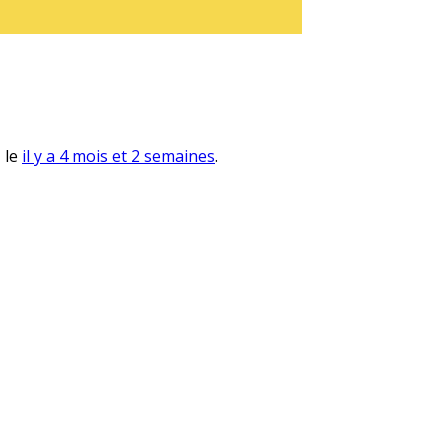
, le
il y a 4 mois et 2 semaines
.