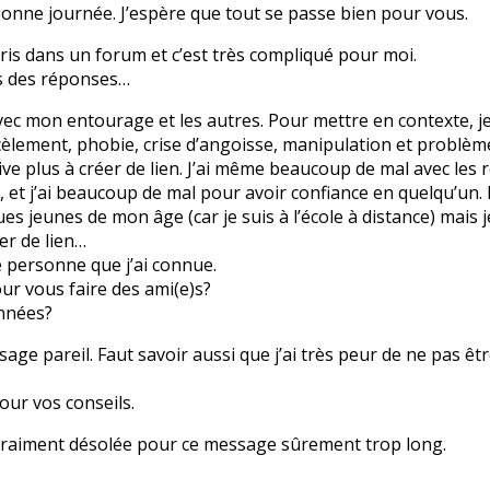
bonne journée. J’espère que tout se passe bien pour vous.
écris dans un forum et c’est très compliqué pour moi.
is des réponses…
avec mon entourage et les autres. Pour mettre en contexte, je 
cèlement, phobie, crise d’angoisse, manipulation et problèm
ive plus à créer de lien. J’ai même beaucoup de mal avec les r
e, et j’ai beaucoup de mal pour avoir confiance en quelqu’un
s jeunes de mon âge (car je suis à l’école à distance) mais j
er de lien…
e personne que j’ai connue.
ur vous faire des ami(e)s?
nnées?
sage pareil. Faut savoir aussi que j’ai très peur de ne pas êt
our vos conseils.
s vraiment désolée pour ce message sûrement trop long.