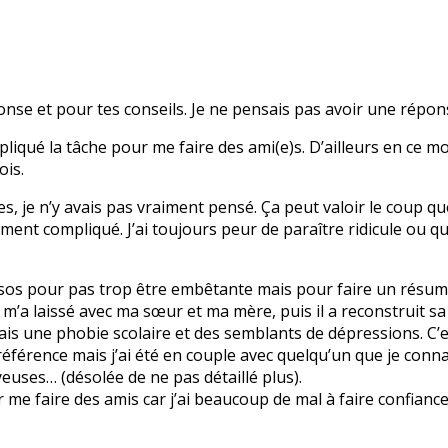
onse et pour tes conseils. Je ne pensais pas avoir une répo
iqué la tâche pour me faire des ami(e)s. D’ailleurs en ce mo
ois.
s, je n’y avais pas vraiment pensé. Ça peut valoir le coup que
ment compliqué. J’ai toujours peur de paraître ridicule ou qu
sos pour pas trop être embêtante mais pour faire un résumé
t m’a laissé avec ma sœur et ma mère, puis il a reconstruit s
’ai fais une phobie scolaire et des semblants de dépressions. C
 référence mais j’ai été en couple avec quelqu’un que je conna
euses… (désolée de ne pas détaillé plus).
r me faire des amis car j’ai beaucoup de mal à faire confianc