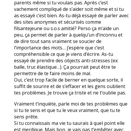
parents même si tu voulais pas. Après c’est
vachement compliqué de s’aider soit même et si tu
as essayé c’est bien. As-tu déjà essayé de parler avec
des sites anonymes et sécurisés comme
filsantejeune ou s.o.s amitié? Perso ça m’aide un
peu, ça permet de parler à quelqu’un d’inconnu et
de dire tout sans vraiment se soucier de
l’importance des mots… j’espère que c’est
compréhensible ce que je viens d’écrire. As-tu
essayé de prendre des objects anti-stresses (ex:
balle, truc élastique…). Ça pourrait peut être te
permettre de te faire moins de mal.
Oui, c’est trop facile de berner en quelque sorte, il
suffit de sourire et de s’effacer et les gens oublient
tes problèmes. Je trouve ça triste et ne t’oublie pas.
Vraiment t’inquiète, parle moi de tes problèmes que
si tu te sens et que tu le veux vraiment, que tu te
sens prête.
Si tu connaissais ma vie tu saurais à quel point elle
est merdique. Mais bon, je vais pas t’embêter avec.