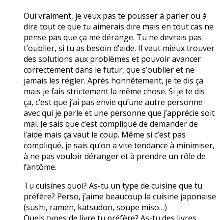
Oui vraiment, je veux pas te pousser à parler ou à
dire tout ce que tu aimerais dire mais en tout cas ne
pense pas que ça me dérange. Tu ne devrais pas
t’oublier, si tu as besoin d’aide. Il vaut mieux trouver
des solutions aux problèmes et pouvoir avancer
correctement dans le futur, que s’oublier et ne
jamais les régler. Après honnêtement, je te dis ça
mais je fais strictement la même chose. Si je te dis
ça, c’est que j’ai pas envie qu’une autre personne
avec qui je parle et une personne que j’apprécie soit
mal. Je sais que c’est compliqué de demander de
l’aide mais ça vaut le coup. Même si c’est pas
compliqué, je sais qu’on a vite tendance à minimiser,
à ne pas vouloir déranger et à prendre un rôle de
fantôme.
Tu cuisines quoi? As-tu un type de cuisine que tu
préfère? Perso, j’aime beaucoup la cuisine japonaise
(sushi, ramen, katsudon, soupe miso…)
Quels types de livre tu préfère? As-tu des livres