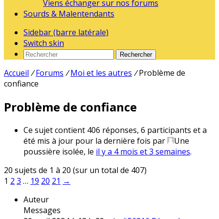
Viens échanger sur nos forums
Sourds & Malentendants
Sidebar (barre latérale)
Switch skin
Rechercher
Accueil
/
Forums
/
Moi et les autres
/
Problème de
confiance
Problème de confiance
Ce sujet contient 406 réponses, 6 participants et a
été mis à jour pour la dernière fois par
Une
poussière isolée
, le
il y a 4 mois et 3 semaines
.
20 sujets de 1 à 20 (sur un total de 407)
1
2
3
…
19
20
21
→
Auteur
Messages