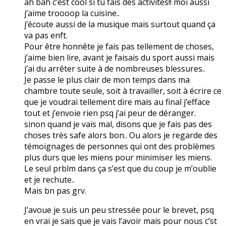
ah bah c’est cool si tu fais des activités!! moi aussi
j’aime troooop la cuisine..
j’écoute aussi de la musique mais surtout quand ça
va pas enft.
Pour être honnête je fais pas tellement de choses,
j’aime bien lire, avant je faisais du sport aussi mais
j’ai du arrêter suite à de nombreuses blessures..
Je passe le plus clair de mon temps dans ma
chambre toute seule, soit à travailler, soit à écrire ce
que je voudrai tellement dire mais au final j’efface
tout et j’envoie rien psq j’ai peur de déranger.
sinon quand je vais mal, disons que je fais pas des
choses très safe alors bon.. Ou alors je regarde des
témoignages de personnes qui ont des problèmes
plus durs que les miens pour minimiser les miens.
Le seul prblm dans ça s’est que du coup je m’oublie
et je rechute..
Mais bn pas grv.
J’avoue je suis un peu stressée pour le brevet, psq
en vrai je sais que je vais l’avoir mais pour nous c’st