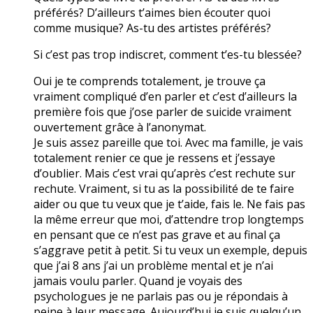
préférés? D’ailleurs t’aimes bien écouter quoi
comme musique? As-tu des artistes préférés?
Si c’est pas trop indiscret, comment t’es-tu blessée?
Oui je te comprends totalement, je trouve ça
vraiment compliqué d’en parler et c’est d’ailleurs la
première fois que j’ose parler de suicide vraiment
ouvertement grâce à l’anonymat.
Je suis assez pareille que toi. Avec ma famille, je vais
totalement renier ce que je ressens et j’essaye
d’oublier. Mais c’est vrai qu’après c’est rechute sur
rechute. Vraiment, si tu as la possibilité de te faire
aider ou que tu veux que je t’aide, fais le. Ne fais pas
la même erreur que moi, d’attendre trop longtemps
en pensant que ce n’est pas grave et au final ça
s’aggrave petit à petit. Si tu veux un exemple, depuis
que j’ai 8 ans j’ai un problème mental et je n’ai
jamais voulu parler. Quand je voyais des
psychologues je ne parlais pas ou je répondais à
peine à leur message. Aujourd’hui je suis quelqu’un