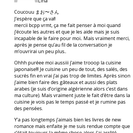
Lina
Coucouu まお〜さん
J’espère que ça va!!
mercii bcpp vrmt, ça me fait penser à moi quand
j’écoute les autres et que je les aide mais je suis
incapable de le faire pour moi.. Mais vraiment merci,
après je pense qu’au fil de la conversation je
m’ouvrirai un peu plus..
Ohhh puréee moi aussiii j’aime trooop la cuisine
japonaise!!! Je cuisine un peu de tout, des salés, des
sucrés fin en vrai j’ai pas trop de limites. Après sinon
j’aime bien faire des gâteaux et aussi des plats
arabes (je suis d’origine algérienne alors c’est dans
ma culture). Mais vraiment juste le fait d’être dans la
cuisine je vois pas le temps passé et je rumine pas
des pensées.
Y’a pas longtemps j’aimais bien les livres de new
romance mais enfaite je me suis rendue compte que
c’était toujours la même chose alors j’ai arrêté.