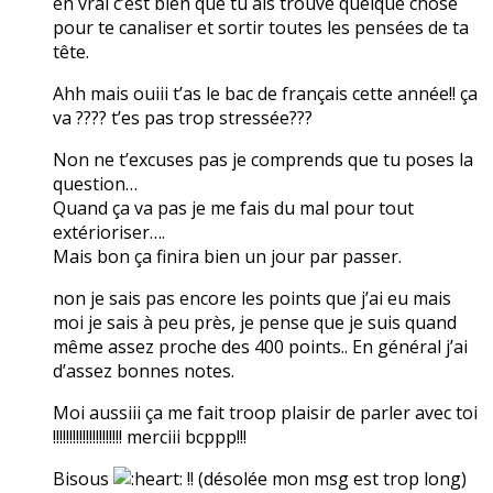
en vrai c’est bien que tu ais trouvé quelque chose
pour te canaliser et sortir toutes les pensées de ta
tête.
Ahh mais ouiii t’as le bac de français cette année!! ça
va ???? t’es pas trop stressée???
Non ne t’excuses pas je comprends que tu poses la
question…
Quand ça va pas je me fais du mal pour tout
extérioriser….
Mais bon ça finira bien un jour par passer.
non je sais pas encore les points que j’ai eu mais
moi je sais à peu près, je pense que je suis quand
même assez proche des 400 points.. En général j’ai
d’assez bonnes notes.
Moi aussiii ça me fait troop plaisir de parler avec toi
!!!!!!!!!!!!!!!!!!!!! merciii bcppp!!!
Bisous
!! (désolée mon msg est trop long)