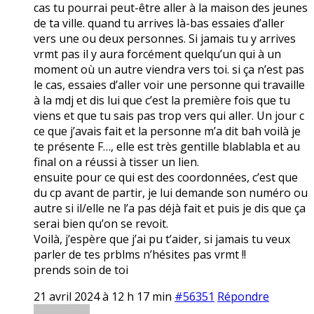
cas tu pourrai peut-être aller à la maison des jeunes
de ta ville. quand tu arrives là-bas essaies d’aller
vers une ou deux personnes. Si jamais tu y arrives
vrmt pas il y aura forcément quelqu’un qui à un
moment où un autre viendra vers toi. si ça n’est pas
le cas, essaies d’aller voir une personne qui travaille
à la mdj et dis lui que c’est la première fois que tu
viens et que tu sais pas trop vers qui aller. Un jour c
ce que j’avais fait et la personne m’a dit bah voilà je
te présente F…, elle est très gentille blablabla et au
final on a réussi à tisser un lien.
ensuite pour ce qui est des coordonnées, c’est que
du cp avant de partir, je lui demande son numéro ou
autre si il/elle ne l’a pas déjà fait et puis je dis que ça
serai bien qu’on se revoit.
Voilà, j’espère que j’ai pu t’aider, si jamais tu veux
parler de tes prblms n’hésites pas vrmt !!
prends soin de toi
21 avril 2024 à 12 h 17 min
#56351
Répondre