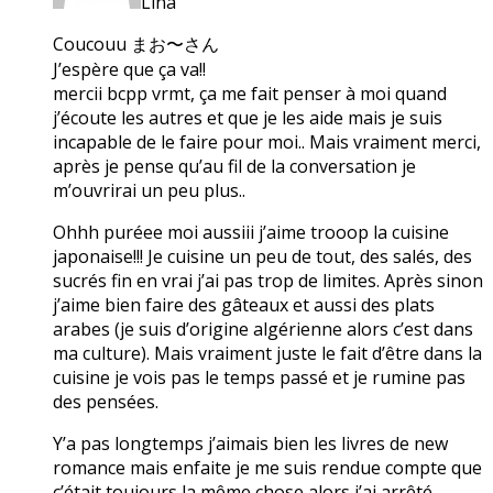
Lina
Coucouu まお〜さん
J’espère que ça va!!
mercii bcpp vrmt, ça me fait penser à moi quand
j’écoute les autres et que je les aide mais je suis
incapable de le faire pour moi.. Mais vraiment merci,
après je pense qu’au fil de la conversation je
m’ouvrirai un peu plus..
Ohhh puréee moi aussiii j’aime trooop la cuisine
japonaise!!! Je cuisine un peu de tout, des salés, des
sucrés fin en vrai j’ai pas trop de limites. Après sinon
j’aime bien faire des gâteaux et aussi des plats
arabes (je suis d’origine algérienne alors c’est dans
ma culture). Mais vraiment juste le fait d’être dans la
cuisine je vois pas le temps passé et je rumine pas
des pensées.
Y’a pas longtemps j’aimais bien les livres de new
romance mais enfaite je me suis rendue compte que
c’était toujours la même chose alors j’ai arrêté.