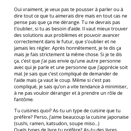
Oui vraiment, je veux pas te pousser à parler ou à
dire tout ce que tu aimerais dire mais en tout cas ne
pense pas que ça me dérange. Tu ne devrais pas
t’oublier, si tu as besoin d’aide. Il vaut mieux trouver
des solutions aux problèmes et pouvoir avancer
correctement dans le futur, que s’oublier et ne
jamais les régler. Après honnêtement, je te dis ça
mais je fais strictement la même chose. Si je te dis
ça, c’est que j’ai pas envie qu’une autre personne
avec qui je parle et une personne que j’apprécie soit
mal. Je sais que c’est compliqué de demander de
l’aide mais ça vaut le coup. Même si c’est pas
compliqué, je sais qu’on a vite tendance à minimiser,
à ne pas vouloir déranger et à prendre un rôle de
fantôme.
Tu cuisines quoi? As-tu un type de cuisine que tu
préfère? Perso, j’aime beaucoup la cuisine japonaise
(sushi, ramen, katsudon, soupe miso…)
Quels types de livre tu préfère? As-tu des livres