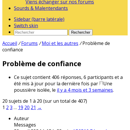
Viens échanger sur nos forums
Sourds & Malentendants
Sidebar (barre latérale)
Switch skin
Rechercher
Accueil
/
Forums
/
Moi et les autres
/
Problème de
confiance
Problème de confiance
Ce sujet contient 406 réponses, 6 participants et a
été mis à jour pour la dernière fois par
Une
poussière isolée
, le
il y a 4 mois et 3 semaines
.
20 sujets de 1 à 20 (sur un total de 407)
1
2
3
…
19
20
21
→
Auteur
Messages