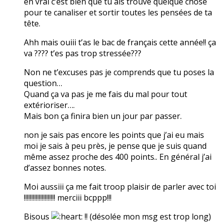
en vrai c’est bien que tu ais trouvé quelque chose
pour te canaliser et sortir toutes les pensées de ta
tête.
Ahh mais ouiii t’as le bac de français cette année!! ça
va ???? t’es pas trop stressée???
Non ne t’excuses pas je comprends que tu poses la
question…
Quand ça va pas je me fais du mal pour tout
extérioriser….
Mais bon ça finira bien un jour par passer.
non je sais pas encore les points que j’ai eu mais
moi je sais à peu près, je pense que je suis quand
même assez proche des 400 points.. En général j’ai
d’assez bonnes notes.
Moi aussiii ça me fait troop plaisir de parler avec toi
!!!!!!!!!!!!!!!!!!!!! merciii bcppp!!!
Bisous
!! (désolée mon msg est trop long)