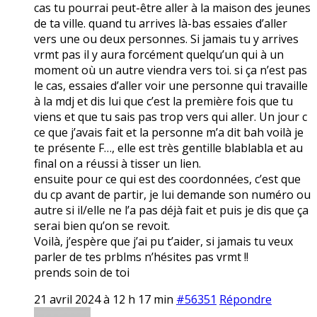
cas tu pourrai peut-être aller à la maison des jeunes
de ta ville. quand tu arrives là-bas essaies d’aller
vers une ou deux personnes. Si jamais tu y arrives
vrmt pas il y aura forcément quelqu’un qui à un
moment où un autre viendra vers toi. si ça n’est pas
le cas, essaies d’aller voir une personne qui travaille
à la mdj et dis lui que c’est la première fois que tu
viens et que tu sais pas trop vers qui aller. Un jour c
ce que j’avais fait et la personne m’a dit bah voilà je
te présente F…, elle est très gentille blablabla et au
final on a réussi à tisser un lien.
ensuite pour ce qui est des coordonnées, c’est que
du cp avant de partir, je lui demande son numéro ou
autre si il/elle ne l’a pas déjà fait et puis je dis que ça
serai bien qu’on se revoit.
Voilà, j’espère que j’ai pu t’aider, si jamais tu veux
parler de tes prblms n’hésites pas vrmt !!
prends soin de toi
21 avril 2024 à 12 h 17 min
#56351
Répondre