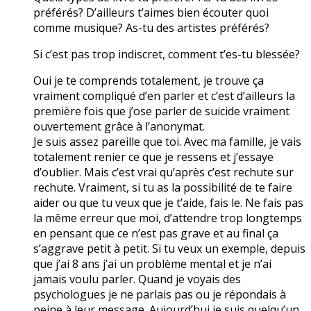
préférés? D’ailleurs t’aimes bien écouter quoi
comme musique? As-tu des artistes préférés?
Si c’est pas trop indiscret, comment t’es-tu blessée?
Oui je te comprends totalement, je trouve ça
vraiment compliqué d’en parler et c’est d’ailleurs la
première fois que j’ose parler de suicide vraiment
ouvertement grâce à l’anonymat.
Je suis assez pareille que toi. Avec ma famille, je vais
totalement renier ce que je ressens et j’essaye
d’oublier. Mais c’est vrai qu’après c’est rechute sur
rechute. Vraiment, si tu as la possibilité de te faire
aider ou que tu veux que je t’aide, fais le. Ne fais pas
la même erreur que moi, d’attendre trop longtemps
en pensant que ce n’est pas grave et au final ça
s’aggrave petit à petit. Si tu veux un exemple, depuis
que j’ai 8 ans j’ai un problème mental et je n’ai
jamais voulu parler. Quand je voyais des
psychologues je ne parlais pas ou je répondais à
peine à leur message. Aujourd’hui je suis quelqu’un