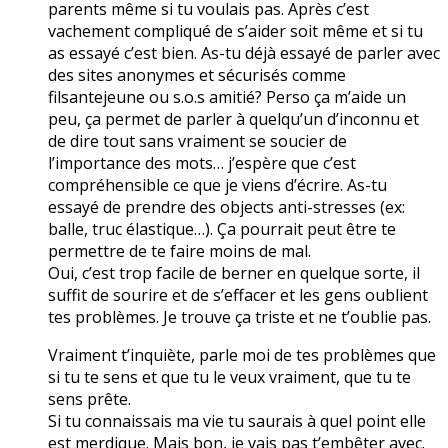
parents même si tu voulais pas. Après c’est
vachement compliqué de s’aider soit même et si tu
as essayé c’est bien. As-tu déjà essayé de parler avec
des sites anonymes et sécurisés comme
filsantejeune ou s.o.s amitié? Perso ça m’aide un
peu, ça permet de parler à quelqu’un d’inconnu et
de dire tout sans vraiment se soucier de
l’importance des mots… j’espère que c’est
compréhensible ce que je viens d’écrire. As-tu
essayé de prendre des objects anti-stresses (ex:
balle, truc élastique…). Ça pourrait peut être te
permettre de te faire moins de mal.
Oui, c’est trop facile de berner en quelque sorte, il
suffit de sourire et de s’effacer et les gens oublient
tes problèmes. Je trouve ça triste et ne t’oublie pas.
Vraiment t’inquiète, parle moi de tes problèmes que
si tu te sens et que tu le veux vraiment, que tu te
sens prête.
Si tu connaissais ma vie tu saurais à quel point elle
est merdique. Mais bon, je vais pas t’embêter avec.