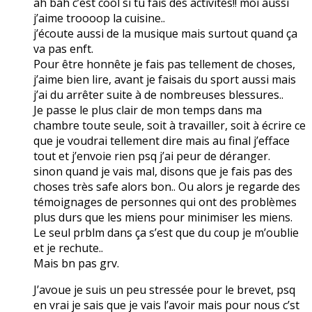
ah bah c’est cool si tu fais des activités!! moi aussi
j’aime troooop la cuisine..
j’écoute aussi de la musique mais surtout quand ça
va pas enft.
Pour être honnête je fais pas tellement de choses,
j’aime bien lire, avant je faisais du sport aussi mais
j’ai du arrêter suite à de nombreuses blessures..
Je passe le plus clair de mon temps dans ma
chambre toute seule, soit à travailler, soit à écrire ce
que je voudrai tellement dire mais au final j’efface
tout et j’envoie rien psq j’ai peur de déranger.
sinon quand je vais mal, disons que je fais pas des
choses très safe alors bon.. Ou alors je regarde des
témoignages de personnes qui ont des problèmes
plus durs que les miens pour minimiser les miens.
Le seul prblm dans ça s’est que du coup je m’oublie
et je rechute..
Mais bn pas grv.
J’avoue je suis un peu stressée pour le brevet, psq
en vrai je sais que je vais l’avoir mais pour nous c’st