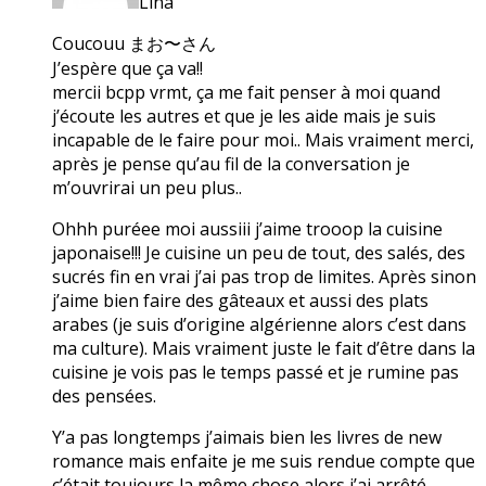
Lina
Coucouu まお〜さん
J’espère que ça va!!
mercii bcpp vrmt, ça me fait penser à moi quand
j’écoute les autres et que je les aide mais je suis
incapable de le faire pour moi.. Mais vraiment merci,
après je pense qu’au fil de la conversation je
m’ouvrirai un peu plus..
Ohhh puréee moi aussiii j’aime trooop la cuisine
japonaise!!! Je cuisine un peu de tout, des salés, des
sucrés fin en vrai j’ai pas trop de limites. Après sinon
j’aime bien faire des gâteaux et aussi des plats
arabes (je suis d’origine algérienne alors c’est dans
ma culture). Mais vraiment juste le fait d’être dans la
cuisine je vois pas le temps passé et je rumine pas
des pensées.
Y’a pas longtemps j’aimais bien les livres de new
romance mais enfaite je me suis rendue compte que
c’était toujours la même chose alors j’ai arrêté.