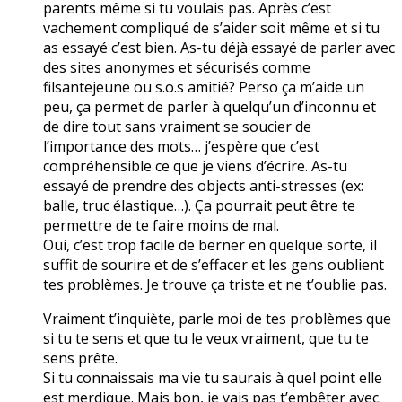
parents même si tu voulais pas. Après c’est
vachement compliqué de s’aider soit même et si tu
as essayé c’est bien. As-tu déjà essayé de parler avec
des sites anonymes et sécurisés comme
filsantejeune ou s.o.s amitié? Perso ça m’aide un
peu, ça permet de parler à quelqu’un d’inconnu et
de dire tout sans vraiment se soucier de
l’importance des mots… j’espère que c’est
compréhensible ce que je viens d’écrire. As-tu
essayé de prendre des objects anti-stresses (ex:
balle, truc élastique…). Ça pourrait peut être te
permettre de te faire moins de mal.
Oui, c’est trop facile de berner en quelque sorte, il
suffit de sourire et de s’effacer et les gens oublient
tes problèmes. Je trouve ça triste et ne t’oublie pas.
Vraiment t’inquiète, parle moi de tes problèmes que
si tu te sens et que tu le veux vraiment, que tu te
sens prête.
Si tu connaissais ma vie tu saurais à quel point elle
est merdique. Mais bon, je vais pas t’embêter avec.