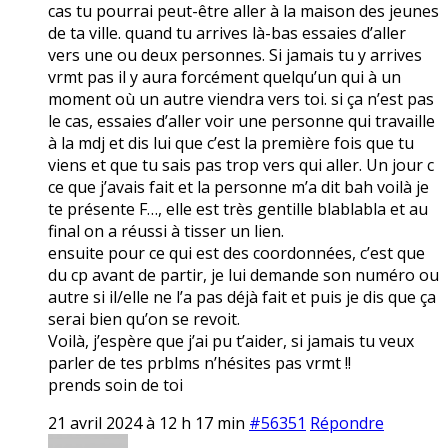
cas tu pourrai peut-être aller à la maison des jeunes
de ta ville. quand tu arrives là-bas essaies d’aller
vers une ou deux personnes. Si jamais tu y arrives
vrmt pas il y aura forcément quelqu’un qui à un
moment où un autre viendra vers toi. si ça n’est pas
le cas, essaies d’aller voir une personne qui travaille
à la mdj et dis lui que c’est la première fois que tu
viens et que tu sais pas trop vers qui aller. Un jour c
ce que j’avais fait et la personne m’a dit bah voilà je
te présente F…, elle est très gentille blablabla et au
final on a réussi à tisser un lien.
ensuite pour ce qui est des coordonnées, c’est que
du cp avant de partir, je lui demande son numéro ou
autre si il/elle ne l’a pas déjà fait et puis je dis que ça
serai bien qu’on se revoit.
Voilà, j’espère que j’ai pu t’aider, si jamais tu veux
parler de tes prblms n’hésites pas vrmt !!
prends soin de toi
21 avril 2024 à 12 h 17 min
#56351
Répondre