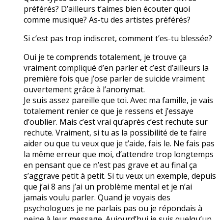
préférés? D’ailleurs t’aimes bien écouter quoi
comme musique? As-tu des artistes préférés?
Si c’est pas trop indiscret, comment t’es-tu blessée?
Oui je te comprends totalement, je trouve ça
vraiment compliqué d’en parler et c’est d’ailleurs la
première fois que j’ose parler de suicide vraiment
ouvertement grâce à l’anonymat.
Je suis assez pareille que toi. Avec ma famille, je vais
totalement renier ce que je ressens et j’essaye
d’oublier. Mais c’est vrai qu’après c’est rechute sur
rechute. Vraiment, si tu as la possibilité de te faire
aider ou que tu veux que je t’aide, fais le. Ne fais pas
la même erreur que moi, d’attendre trop longtemps
en pensant que ce n’est pas grave et au final ça
s’aggrave petit à petit. Si tu veux un exemple, depuis
que j’ai 8 ans j’ai un problème mental et je n’ai
jamais voulu parler. Quand je voyais des
psychologues je ne parlais pas ou je répondais à
peine à leur message. Aujourd’hui je suis quelqu’un