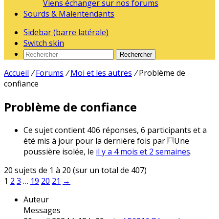
Viens échanger sur nos forums
Sourds & Malentendants
Sidebar (barre latérale)
Switch skin
Rechercher
Accueil
/
Forums
/
Moi et les autres
/
Problème de
confiance
Problème de confiance
Ce sujet contient 406 réponses, 6 participants et a
été mis à jour pour la dernière fois par
Une
poussière isolée
, le
il y a 4 mois et 2 semaines
.
20 sujets de 1 à 20 (sur un total de 407)
1
2
3
…
19
20
21
→
Auteur
Messages