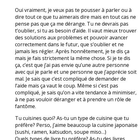
Oui vraiment, je veux pas te pousser à parler ou à
dire tout ce que tu aimerais dire mais en tout cas ne
pense pas que ça me dérange. Tu ne devrais pas
t’oublier, si tu as besoin d’aide. Il vaut mieux trouver
des solutions aux problèmes et pouvoir avancer
correctement dans le futur, que s’oublier et ne
jamais les régler. Après honnêtement, je te dis ça
mais je fais strictement la même chose. Si je te dis
ça, c’est que j’ai pas envie qu’une autre personne
avec qui je parle et une personne que j’apprécie soit
mal. Je sais que c’est compliqué de demander de
l’aide mais ça vaut le coup. Même si c’est pas
compliqué, je sais qu’on a vite tendance à minimiser,
à ne pas vouloir déranger et à prendre un rôle de
fantôme.
Tu cuisines quoi? As-tu un type de cuisine que tu
préfère? Perso, j’aime beaucoup la cuisine japonaise
(sushi, ramen, katsudon, soupe miso…)
Quels types de livre tu préfère? As-tu des livres