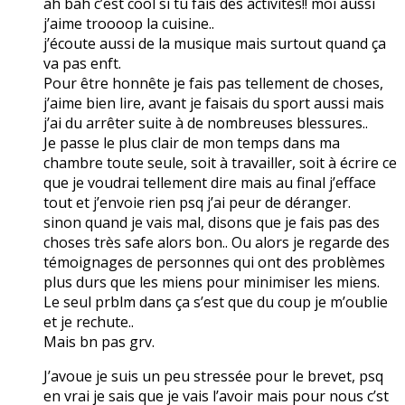
ah bah c’est cool si tu fais des activités!! moi aussi
j’aime troooop la cuisine..
j’écoute aussi de la musique mais surtout quand ça
va pas enft.
Pour être honnête je fais pas tellement de choses,
j’aime bien lire, avant je faisais du sport aussi mais
j’ai du arrêter suite à de nombreuses blessures..
Je passe le plus clair de mon temps dans ma
chambre toute seule, soit à travailler, soit à écrire ce
que je voudrai tellement dire mais au final j’efface
tout et j’envoie rien psq j’ai peur de déranger.
sinon quand je vais mal, disons que je fais pas des
choses très safe alors bon.. Ou alors je regarde des
témoignages de personnes qui ont des problèmes
plus durs que les miens pour minimiser les miens.
Le seul prblm dans ça s’est que du coup je m’oublie
et je rechute..
Mais bn pas grv.
J’avoue je suis un peu stressée pour le brevet, psq
en vrai je sais que je vais l’avoir mais pour nous c’st