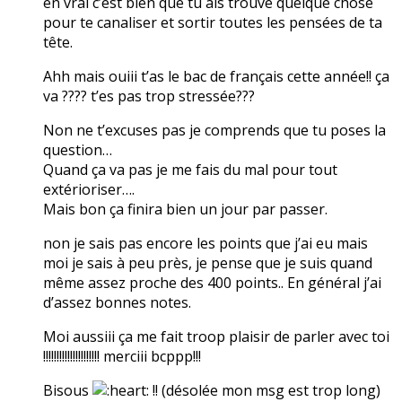
en vrai c’est bien que tu ais trouvé quelque chose
pour te canaliser et sortir toutes les pensées de ta
tête.
Ahh mais ouiii t’as le bac de français cette année!! ça
va ???? t’es pas trop stressée???
Non ne t’excuses pas je comprends que tu poses la
question…
Quand ça va pas je me fais du mal pour tout
extérioriser….
Mais bon ça finira bien un jour par passer.
non je sais pas encore les points que j’ai eu mais
moi je sais à peu près, je pense que je suis quand
même assez proche des 400 points.. En général j’ai
d’assez bonnes notes.
Moi aussiii ça me fait troop plaisir de parler avec toi
!!!!!!!!!!!!!!!!!!!!! merciii bcppp!!!
Bisous
!! (désolée mon msg est trop long)