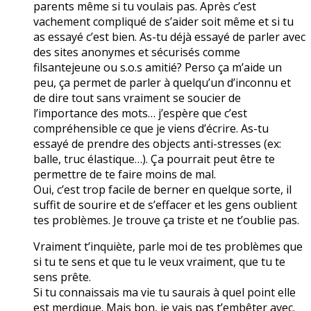
parents même si tu voulais pas. Après c’est
vachement compliqué de s’aider soit même et si tu
as essayé c’est bien. As-tu déjà essayé de parler avec
des sites anonymes et sécurisés comme
filsantejeune ou s.o.s amitié? Perso ça m’aide un
peu, ça permet de parler à quelqu’un d’inconnu et
de dire tout sans vraiment se soucier de
l’importance des mots… j’espère que c’est
compréhensible ce que je viens d’écrire. As-tu
essayé de prendre des objects anti-stresses (ex:
balle, truc élastique…). Ça pourrait peut être te
permettre de te faire moins de mal.
Oui, c’est trop facile de berner en quelque sorte, il
suffit de sourire et de s’effacer et les gens oublient
tes problèmes. Je trouve ça triste et ne t’oublie pas.
Vraiment t’inquiète, parle moi de tes problèmes que
si tu te sens et que tu le veux vraiment, que tu te
sens prête.
Si tu connaissais ma vie tu saurais à quel point elle
est merdique. Mais bon, je vais pas t’embêter avec.