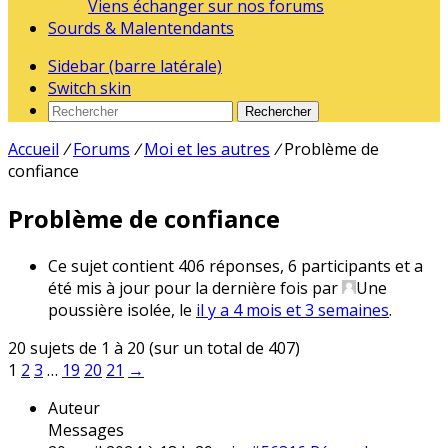
Viens échanger sur nos forums
Sourds & Malentendants
Sidebar (barre latérale)
Switch skin
Rechercher
Accueil
/
Forums
/
Moi et les autres
/
Problème de
confiance
Problème de confiance
Ce sujet contient 406 réponses, 6 participants et a
été mis à jour pour la dernière fois par
Une
poussière isolée
, le
il y a 4 mois et 3 semaines
.
20 sujets de 1 à 20 (sur un total de 407)
1
2
3
…
19
20
21
→
Auteur
Messages