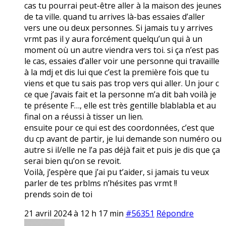
cas tu pourrai peut-être aller à la maison des jeunes
de ta ville. quand tu arrives là-bas essaies d’aller
vers une ou deux personnes. Si jamais tu y arrives
vrmt pas il y aura forcément quelqu’un qui à un
moment où un autre viendra vers toi. si ça n’est pas
le cas, essaies d’aller voir une personne qui travaille
à la mdj et dis lui que c’est la première fois que tu
viens et que tu sais pas trop vers qui aller. Un jour c
ce que j’avais fait et la personne m’a dit bah voilà je
te présente F…, elle est très gentille blablabla et au
final on a réussi à tisser un lien.
ensuite pour ce qui est des coordonnées, c’est que
du cp avant de partir, je lui demande son numéro ou
autre si il/elle ne l’a pas déjà fait et puis je dis que ça
serai bien qu’on se revoit.
Voilà, j’espère que j’ai pu t’aider, si jamais tu veux
parler de tes prblms n’hésites pas vrmt !!
prends soin de toi
21 avril 2024 à 12 h 17 min
#56351
Répondre