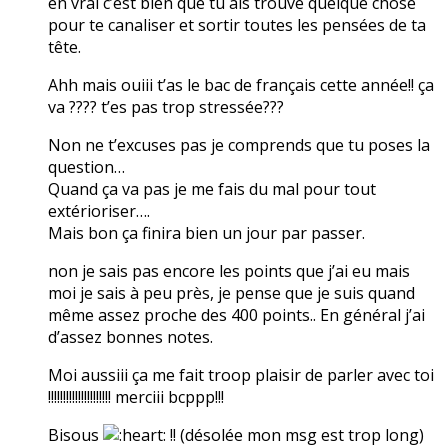
en vrai c’est bien que tu ais trouvé quelque chose
pour te canaliser et sortir toutes les pensées de ta
tête.
Ahh mais ouiii t’as le bac de français cette année!! ça
va ???? t’es pas trop stressée???
Non ne t’excuses pas je comprends que tu poses la
question…
Quand ça va pas je me fais du mal pour tout
extérioriser….
Mais bon ça finira bien un jour par passer.
non je sais pas encore les points que j’ai eu mais
moi je sais à peu près, je pense que je suis quand
même assez proche des 400 points.. En général j’ai
d’assez bonnes notes.
Moi aussiii ça me fait troop plaisir de parler avec toi
!!!!!!!!!!!!!!!!!!!!! merciii bcppp!!!
Bisous
!! (désolée mon msg est trop long)