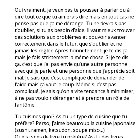
Oui vraiment, je veux pas te pousser à parler ou à
dire tout ce que tu aimerais dire mais en tout cas ne
pense pas que ça me dérange. Tu ne devrais pas
t’oublier, si tu as besoin d’aide. Il vaut mieux trouver
des solutions aux problèmes et pouvoir avancer
correctement dans le futur, que s’oublier et ne
jamais les régler. Après honnêtement, je te dis ça
mais je fais strictement la même chose. Si je te dis
ça, c’est que j’ai pas envie qu’une autre personne
avec qui je parle et une personne que j’apprécie soit
mal. Je sais que c’est compliqué de demander de
l’aide mais ça vaut le coup. Même si c’est pas
compliqué, je sais qu’on a vite tendance à minimiser,
à ne pas vouloir déranger et à prendre un rôle de
fantôme.
Tu cuisines quoi? As-tu un type de cuisine que tu
préfère? Perso, j’aime beaucoup la cuisine japonaise
(sushi, ramen, katsudon, soupe miso…)
Quels types de livre tu préfère? As-tu des livres