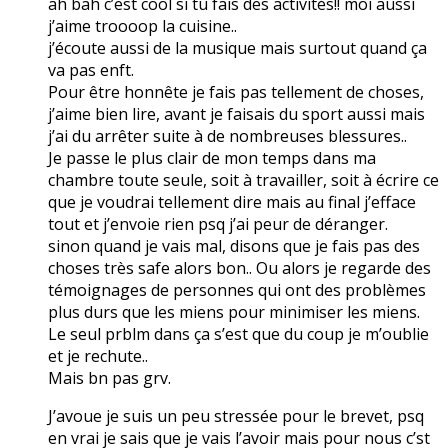
ah bah c’est cool si tu fais des activités!! moi aussi
j’aime troooop la cuisine..
j’écoute aussi de la musique mais surtout quand ça
va pas enft.
Pour être honnête je fais pas tellement de choses,
j’aime bien lire, avant je faisais du sport aussi mais
j’ai du arrêter suite à de nombreuses blessures..
Je passe le plus clair de mon temps dans ma
chambre toute seule, soit à travailler, soit à écrire ce
que je voudrai tellement dire mais au final j’efface
tout et j’envoie rien psq j’ai peur de déranger.
sinon quand je vais mal, disons que je fais pas des
choses très safe alors bon.. Ou alors je regarde des
témoignages de personnes qui ont des problèmes
plus durs que les miens pour minimiser les miens.
Le seul prblm dans ça s’est que du coup je m’oublie
et je rechute..
Mais bn pas grv.
J’avoue je suis un peu stressée pour le brevet, psq
en vrai je sais que je vais l’avoir mais pour nous c’st