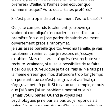
préférés? D’ailleurs t’aimes bien écouter quoi
comme musique? As-tu des artistes préférés?
Si c’est pas trop indiscret, comment t’es-tu blessée?
Oui je te comprends totalement, je trouve ça
vraiment compliqué d’en parler et c’est d’ailleurs la
première fois que j’ose parler de suicide vraiment
ouvertement grâce à l’anonymat.
Je suis assez pareille que toi. Avec ma famille, je vais
totalement renier ce que je ressens et j’essaye
d’oublier. Mais c’est vrai qu’après c’est rechute sur
rechute. Vraiment, si tu as la possibilité de te faire
aider ou que tu veux que je t’aide, fais le. Ne fais pas
la même erreur que moi, d’attendre trop longtemps
en pensant que ce n’est pas grave et au final ça
s’aggrave petit à petit. Si tu veux un exemple, depuis
que j’ai 8 ans j’ai un problème mental et je n’ai
jamais voulu parler. Quand je voyais des
psychologues je ne parlais pas ou je répondais à
peine à leur message. Aujourd’hui je suis quelqu’un