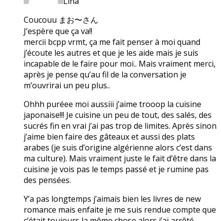
Lina
Coucouu まお〜さん
J’espère que ça va!!
mercii bcpp vrmt, ça me fait penser à moi quand
j’écoute les autres et que je les aide mais je suis
incapable de le faire pour moi.. Mais vraiment merci,
après je pense qu’au fil de la conversation je
m’ouvrirai un peu plus..
Ohhh puréee moi aussiii j’aime trooop la cuisine
japonaise!!! Je cuisine un peu de tout, des salés, des
sucrés fin en vrai j’ai pas trop de limites. Après sinon
j’aime bien faire des gâteaux et aussi des plats
arabes (je suis d’origine algérienne alors c’est dans
ma culture). Mais vraiment juste le fait d’être dans la
cuisine je vois pas le temps passé et je rumine pas
des pensées.
Y’a pas longtemps j’aimais bien les livres de new
romance mais enfaite je me suis rendue compte que
c’était toujours la même chose alors j’ai arrêté.