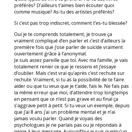
préférés? D’ailleurs t’aimes bien écouter quoi
comme musique? As-tu des artistes préférés?
Si c’est pas trop indiscret, comment t’es-tu blessée?
Oui je te comprends totalement, je trouve ça
vraiment compliqué d’en parler et c’est d’ailleurs la
première fois que j’ose parler de suicide vraiment
ouvertement grâce à l’anonymat.
Je suis assez pareille que toi. Avec ma famille, je vais
totalement renier ce que je ressens et j’essaye
d’oublier. Mais c’est vrai qu’après c’est rechute sur
rechute. Vraiment, si tu as la possibilité de te faire
aider ou que tu veux que je t’aide, fais le. Ne fais pas
la même erreur que moi, d’attendre trop longtemps
en pensant que ce n’est pas grave et au final ça
s’aggrave petit à petit. Si tu veux un exemple, depuis
que j’ai 8 ans j’ai un problème mental et je n’ai
jamais voulu parler. Quand je voyais des
psychologues je ne parlais pas ou je répondais à
peine à leur message. Aujourd’hui je suis quelqu’un