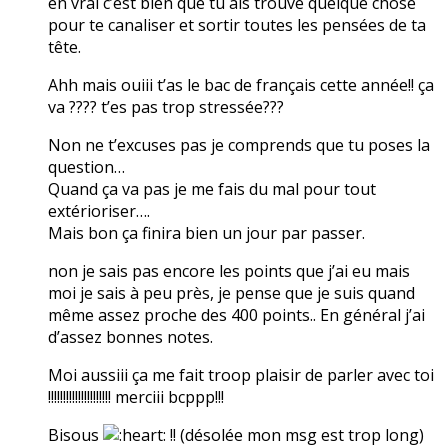
en vrai c’est bien que tu ais trouvé quelque chose
pour te canaliser et sortir toutes les pensées de ta
tête.
Ahh mais ouiii t’as le bac de français cette année!! ça
va ???? t’es pas trop stressée???
Non ne t’excuses pas je comprends que tu poses la
question…
Quand ça va pas je me fais du mal pour tout
extérioriser….
Mais bon ça finira bien un jour par passer.
non je sais pas encore les points que j’ai eu mais
moi je sais à peu près, je pense que je suis quand
même assez proche des 400 points.. En général j’ai
d’assez bonnes notes.
Moi aussiii ça me fait troop plaisir de parler avec toi
!!!!!!!!!!!!!!!!!!!!! merciii bcppp!!!
Bisous
!! (désolée mon msg est trop long)