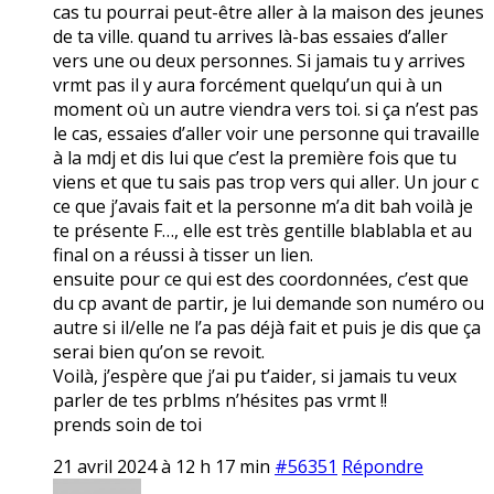
cas tu pourrai peut-être aller à la maison des jeunes
de ta ville. quand tu arrives là-bas essaies d’aller
vers une ou deux personnes. Si jamais tu y arrives
vrmt pas il y aura forcément quelqu’un qui à un
moment où un autre viendra vers toi. si ça n’est pas
le cas, essaies d’aller voir une personne qui travaille
à la mdj et dis lui que c’est la première fois que tu
viens et que tu sais pas trop vers qui aller. Un jour c
ce que j’avais fait et la personne m’a dit bah voilà je
te présente F…, elle est très gentille blablabla et au
final on a réussi à tisser un lien.
ensuite pour ce qui est des coordonnées, c’est que
du cp avant de partir, je lui demande son numéro ou
autre si il/elle ne l’a pas déjà fait et puis je dis que ça
serai bien qu’on se revoit.
Voilà, j’espère que j’ai pu t’aider, si jamais tu veux
parler de tes prblms n’hésites pas vrmt !!
prends soin de toi
21 avril 2024 à 12 h 17 min
#56351
Répondre