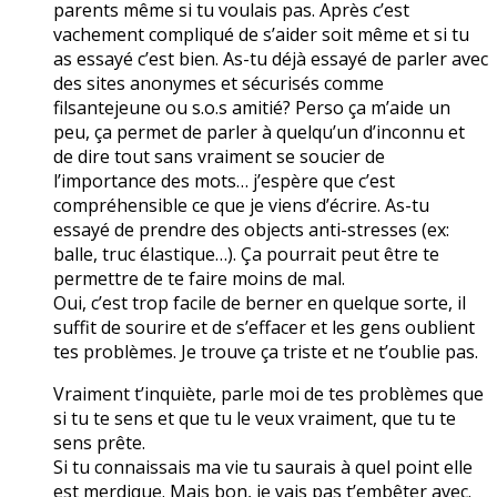
parents même si tu voulais pas. Après c’est
vachement compliqué de s’aider soit même et si tu
as essayé c’est bien. As-tu déjà essayé de parler avec
des sites anonymes et sécurisés comme
filsantejeune ou s.o.s amitié? Perso ça m’aide un
peu, ça permet de parler à quelqu’un d’inconnu et
de dire tout sans vraiment se soucier de
l’importance des mots… j’espère que c’est
compréhensible ce que je viens d’écrire. As-tu
essayé de prendre des objects anti-stresses (ex:
balle, truc élastique…). Ça pourrait peut être te
permettre de te faire moins de mal.
Oui, c’est trop facile de berner en quelque sorte, il
suffit de sourire et de s’effacer et les gens oublient
tes problèmes. Je trouve ça triste et ne t’oublie pas.
Vraiment t’inquiète, parle moi de tes problèmes que
si tu te sens et que tu le veux vraiment, que tu te
sens prête.
Si tu connaissais ma vie tu saurais à quel point elle
est merdique. Mais bon, je vais pas t’embêter avec.