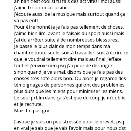
ah bah c’est cool si tu fais des activités!! moi aussi
j’aime troooop la cuisine..
j’écoute aussi de la musique mais surtout quand ça
va pas enft.
Pour être honnête je fais pas tellement de choses,
j’aime bien lire, avant je faisais du sport aussi mais
j’ai du arrêter suite à de nombreuses blessures..
Je passe le plus clair de mon temps dans ma
chambre toute seule, soit à travailler, soit à écrire ce
que je voudrai tellement dire mais au final j’efface
tout et j’envoie rien psq j’ai peur de déranger.
sinon quand je vais mal, disons que je fais pas des
choses très safe alors bon.. Ou alors je regarde des
témoignages de personnes qui ont des problèmes
plus durs que les miens pour minimiser les miens.
Le seul prblm dans ça s’est que du coup je m’oublie
et je rechute..
Mais bn pas grv.
J’avoue je suis un peu stressée pour le brevet, psq
en vrai je sais que je vais l’avoir mais pour nous c’st