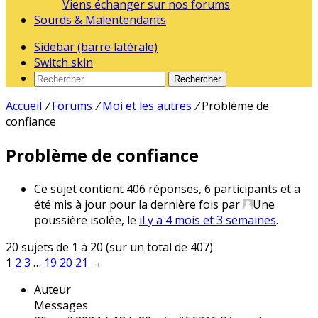
Viens échanger sur nos forums
Sourds & Malentendants
Sidebar (barre latérale)
Switch skin
Rechercher
Accueil
/
Forums
/
Moi et les autres
/
Problème de
confiance
Problème de confiance
Ce sujet contient 406 réponses, 6 participants et a
été mis à jour pour la dernière fois par
Une
poussière isolée
, le
il y a 4 mois et 3 semaines
.
20 sujets de 1 à 20 (sur un total de 407)
1
2
3
…
19
20
21
→
Auteur
Messages