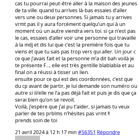
cas tu pourrai peut-être aller à la maison des jeunes
de ta ville. quand tu arrives là-bas essaies d’aller
vers une ou deux personnes. Si jamais tu y arrives
vrmt pas il y aura forcément quelqu’un qui à un
moment où un autre viendra vers toi. si ça n’est pas
le cas, essaies d’aller voir une personne qui travaille
à la mdj et dis lui que c’est la première fois que tu
viens et que tu sais pas trop vers qui aller. Un jour c
ce que j’avais fait et la personne m’a dit bah voilà je
te présente F…, elle est très gentille blablabla et au
final on a réussi à tisser un lien.
ensuite pour ce qui est des coordonnées, c’est que
du cp avant de partir, je lui demande son numéro ou
autre si il/elle ne l’a pas déjà fait et puis je dis que ça
serai bien qu’on se revoit.
Voilà, j’espère que j’ai pu t’aider, si jamais tu veux
parler de tes prblms n’hésites pas vrmt !!
prends soin de toi
21 avril 2024 à 12 h 17 min
#56351
Répondre