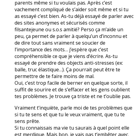
parents même si tu voulais pas. Après c’est
vachement compliqué de s’aider soit même et si tu
as essayé c’est bien. As-tu déjà essayé de parler avec
des sites anonymes et sécurisés comme
filsantejeune ou s.o.s amitié? Perso ça m’aide un
peu, ça permet de parler à quelqu’un d’inconnu et
de dire tout sans vraiment se soucier de
l’importance des mots… j’espère que c’est
compréhensible ce que je viens d’écrire. As-tu
essayé de prendre des objects anti-stresses (ex:
balle, truc élastique…). Ça pourrait peut être te
permettre de te faire moins de mal.
Oui, c’est trop facile de berner en quelque sorte, il
suffit de sourire et de s’effacer et les gens oublient
tes problèmes. Je trouve ça triste et ne t’oublie pas.
Vraiment t’inquiète, parle moi de tes problèmes que
si tu te sens et que tu le veux vraiment, que tu te
sens prête.
Si tu connaissais ma vie tu saurais à quel point elle
est merdique. Mais bon, je vais pas t’embêter avec.