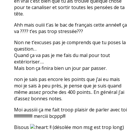
en vrai c’est bien que tu ais trouvé quelque chose
pour te canaliser et sortir toutes les pensées de ta
tête.
Ahh mais ouiii t’as le bac de français cette année!! ça
va ???? t’es pas trop stressée???
Non ne t’excuses pas je comprends que tu poses la
question…
Quand ça va pas je me fais du mal pour tout
extérioriser….
Mais bon ça finira bien un jour par passer.
non je sais pas encore les points que j’ai eu mais
moi je sais à peu près, je pense que je suis quand
même assez proche des 400 points.. En général j’ai
d’assez bonnes notes.
Moi aussiii ça me fait troop plaisir de parler avec toi
!!!!!!!!!!!!!!!!!!!!! merciii bcppp!!!
Bisous
!! (désolée mon msg est trop long)