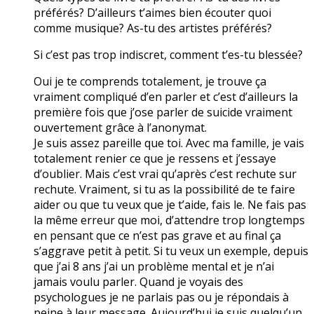
préférés? D’ailleurs t’aimes bien écouter quoi
comme musique? As-tu des artistes préférés?
Si c’est pas trop indiscret, comment t’es-tu blessée?
Oui je te comprends totalement, je trouve ça
vraiment compliqué d’en parler et c’est d’ailleurs la
première fois que j’ose parler de suicide vraiment
ouvertement grâce à l’anonymat.
Je suis assez pareille que toi. Avec ma famille, je vais
totalement renier ce que je ressens et j’essaye
d’oublier. Mais c’est vrai qu’après c’est rechute sur
rechute. Vraiment, si tu as la possibilité de te faire
aider ou que tu veux que je t’aide, fais le. Ne fais pas
la même erreur que moi, d’attendre trop longtemps
en pensant que ce n’est pas grave et au final ça
s’aggrave petit à petit. Si tu veux un exemple, depuis
que j’ai 8 ans j’ai un problème mental et je n’ai
jamais voulu parler. Quand je voyais des
psychologues je ne parlais pas ou je répondais à
peine à leur message. Aujourd’hui je suis quelqu’un