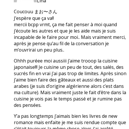
Lina
Coucouu まお〜さん
J’espère que ça va!!
mercii bcpp vrmt, ça me fait penser à moi quand
j’écoute les autres et que je les aide mais je suis
incapable de le faire pour moi.. Mais vraiment merci,
après je pense qu’au fil de la conversation je
m’ouvrirai un peu plus..
Ohhh puréee moi aussiii j’aime trooop la cuisine
japonaise!!! Je cuisine un peu de tout, des salés, des
sucrés fin en vrai j’ai pas trop de limites. Après sinon
j’aime bien faire des gâteaux et aussi des plats
arabes (je suis d’origine algérienne alors c’est dans
ma culture). Mais vraiment juste le fait d’être dans la
cuisine je vois pas le temps passé et je rumine pas
des pensées.
Y’a pas longtemps j’aimais bien les livres de new
romance mais enfaite je me suis rendue compte que
c’était toujours la même chose alors j’ai arrêté.