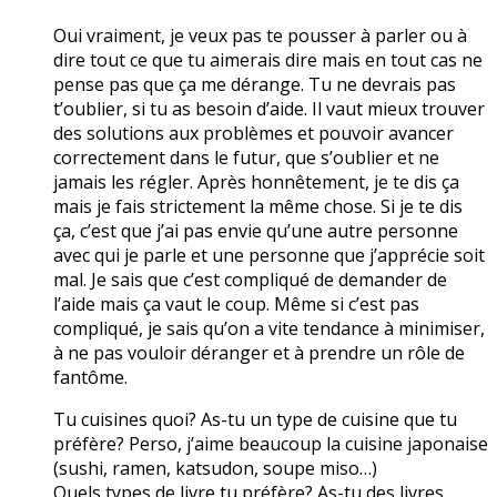
Oui vraiment, je veux pas te pousser à parler ou à
dire tout ce que tu aimerais dire mais en tout cas ne
pense pas que ça me dérange. Tu ne devrais pas
t’oublier, si tu as besoin d’aide. Il vaut mieux trouver
des solutions aux problèmes et pouvoir avancer
correctement dans le futur, que s’oublier et ne
jamais les régler. Après honnêtement, je te dis ça
mais je fais strictement la même chose. Si je te dis
ça, c’est que j’ai pas envie qu’une autre personne
avec qui je parle et une personne que j’apprécie soit
mal. Je sais que c’est compliqué de demander de
l’aide mais ça vaut le coup. Même si c’est pas
compliqué, je sais qu’on a vite tendance à minimiser,
à ne pas vouloir déranger et à prendre un rôle de
fantôme.
Tu cuisines quoi? As-tu un type de cuisine que tu
préfère? Perso, j’aime beaucoup la cuisine japonaise
(sushi, ramen, katsudon, soupe miso…)
Quels types de livre tu préfère? As-tu des livres