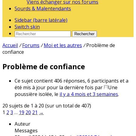
Viens échanger sur nos forums
Sourds & Malentendants
Sidebar (barre latérale)
Switch skin
Rechercher
Accueil
/
Forums
/
Moi et les autres
/
Problème de
confiance
Problème de confiance
Ce sujet contient 406 réponses, 6 participants et a
été mis à jour pour la dernière fois par
Une
poussière isolée
, le
il y a 4 mois et 3 semaines
.
20 sujets de 1 à 20 (sur un total de 407)
1
2
3
…
19
20
21
→
Auteur
Messages