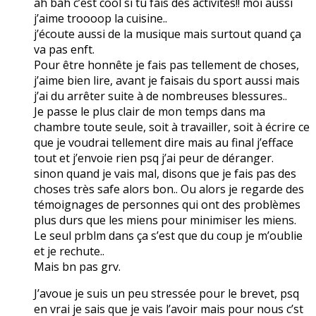
ah bah c’est cool si tu fais des activités!! moi aussi
j’aime troooop la cuisine..
j’écoute aussi de la musique mais surtout quand ça
va pas enft.
Pour être honnête je fais pas tellement de choses,
j’aime bien lire, avant je faisais du sport aussi mais
j’ai du arrêter suite à de nombreuses blessures..
Je passe le plus clair de mon temps dans ma
chambre toute seule, soit à travailler, soit à écrire ce
que je voudrai tellement dire mais au final j’efface
tout et j’envoie rien psq j’ai peur de déranger.
sinon quand je vais mal, disons que je fais pas des
choses très safe alors bon.. Ou alors je regarde des
témoignages de personnes qui ont des problèmes
plus durs que les miens pour minimiser les miens.
Le seul prblm dans ça s’est que du coup je m’oublie
et je rechute..
Mais bn pas grv.
J’avoue je suis un peu stressée pour le brevet, psq
en vrai je sais que je vais l’avoir mais pour nous c’st