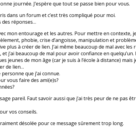
bonne journée. J’espère que tout se passe bien pour vous.
écris dans un forum et c’est très compliqué pour moi.
is des réponses…
avec mon entourage et les autres. Pour mettre en contexte, je 
cèlement, phobie, crise d’angoisse, manipulation et problèm
ive plus à créer de lien. J’ai même beaucoup de mal avec les r
e, et j’ai beaucoup de mal pour avoir confiance en quelqu’un
s jeunes de mon âge (car je suis à l’école à distance) mais j
er de lien…
e personne que j’ai connue.
ur vous faire des ami(e)s?
nnées?
sage pareil. Faut savoir aussi que j’ai très peur de ne pas êt
our vos conseils.
s vraiment désolée pour ce message sûrement trop long.