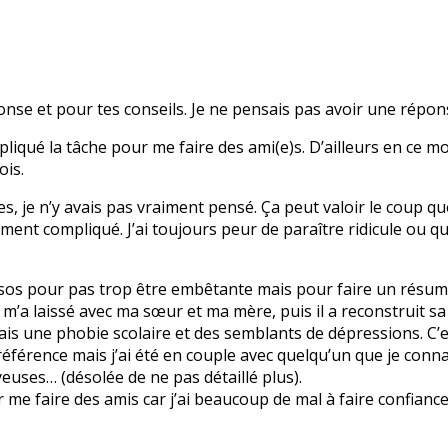
onse et pour tes conseils. Je ne pensais pas avoir une répo
iqué la tâche pour me faire des ami(e)s. D’ailleurs en ce mo
ois.
s, je n’y avais pas vraiment pensé. Ça peut valoir le coup que
ment compliqué. J’ai toujours peur de paraître ridicule ou qu
sos pour pas trop être embêtante mais pour faire un résumé
t m’a laissé avec ma sœur et ma mère, puis il a reconstruit s
’ai fais une phobie scolaire et des semblants de dépressions. C
 référence mais j’ai été en couple avec quelqu’un que je conna
euses… (désolée de ne pas détaillé plus).
r me faire des amis car j’ai beaucoup de mal à faire confianc