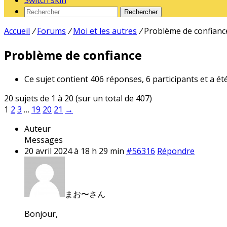
Switch skin
Rechercher
Accueil
/
Forums
/
Moi et les autres
/
Problème de confianc
Problème de confiance
Ce sujet contient 406 réponses, 6 participants et a ét
20 sujets de 1 à 20 (sur un total de 407)
1
2
3
…
19
20
21
→
Auteur
Messages
20 avril 2024 à 18 h 29 min
#56316
Répondre
まお〜さん
Bonjour,