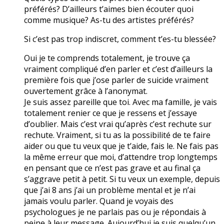
préférés? D’ailleurs t’aimes bien écouter quoi
comme musique? As-tu des artistes préférés?
Si c’est pas trop indiscret, comment t’es-tu blessée?
Oui je te comprends totalement, je trouve ça
vraiment compliqué d’en parler et c’est d’ailleurs la
première fois que j’ose parler de suicide vraiment
ouvertement grâce à l’anonymat.
Je suis assez pareille que toi. Avec ma famille, je vais
totalement renier ce que je ressens et j’essaye
d’oublier. Mais c’est vrai qu’après c’est rechute sur
rechute. Vraiment, si tu as la possibilité de te faire
aider ou que tu veux que je t’aide, fais le. Ne fais pas
la même erreur que moi, d’attendre trop longtemps
en pensant que ce n’est pas grave et au final ça
s’aggrave petit à petit. Si tu veux un exemple, depuis
que j’ai 8 ans j’ai un problème mental et je n’ai
jamais voulu parler. Quand je voyais des
psychologues je ne parlais pas ou je répondais à
peine à leur message. Aujourd’hui je suis quelqu’un