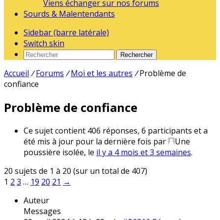
Viens échanger sur nos forums
Sourds & Malentendants
Sidebar (barre latérale)
Switch skin
Rechercher
Accueil
/
Forums
/
Moi et les autres
/
Problème de
confiance
Problème de confiance
Ce sujet contient 406 réponses, 6 participants et a
été mis à jour pour la dernière fois par
Une
poussière isolée
, le
il y a 4 mois et 3 semaines
.
20 sujets de 1 à 20 (sur un total de 407)
1
2
3
…
19
20
21
→
Auteur
Messages