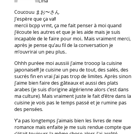
Lina
Coucouu まお〜さん
J’espère que ça va!!
mercii bcpp vrmt, ça me fait penser à moi quand
j’écoute les autres et que je les aide mais je suis
incapable de le faire pour moi.. Mais vraiment merci,
après je pense qu’au fil de la conversation je
m’ouvrirai un peu plus..
Ohhh puréee moi aussiii j’aime trooop la cuisine
japonaise!!! Je cuisine un peu de tout, des salés, des
sucrés fin en vrai j’ai pas trop de limites. Après sinon
j’aime bien faire des gâteaux et aussi des plats
arabes (je suis d’origine algérienne alors c’est dans
ma culture). Mais vraiment juste le fait d’être dans la
cuisine je vois pas le temps passé et je rumine pas
des pensées.
Y’a pas longtemps j’aimais bien les livres de new
romance mais enfaite je me suis rendue compte que
c’était toujours la même chose alors j’ai arrêté.