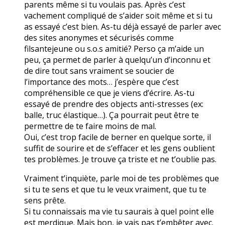
parents même si tu voulais pas. Après c’est
vachement compliqué de s’aider soit même et si tu
as essayé c’est bien. As-tu déjà essayé de parler avec
des sites anonymes et sécurisés comme
filsantejeune ou s.o.s amitié? Perso ça m’aide un
peu, ça permet de parler à quelqu’un d’inconnu et
de dire tout sans vraiment se soucier de
l’importance des mots… j’espère que c’est
compréhensible ce que je viens d’écrire. As-tu
essayé de prendre des objects anti-stresses (ex:
balle, truc élastique…). Ça pourrait peut être te
permettre de te faire moins de mal.
Oui, c’est trop facile de berner en quelque sorte, il
suffit de sourire et de s’effacer et les gens oublient
tes problèmes. Je trouve ça triste et ne t’oublie pas.
Vraiment t’inquiète, parle moi de tes problèmes que
si tu te sens et que tu le veux vraiment, que tu te
sens prête.
Si tu connaissais ma vie tu saurais à quel point elle
est merdique. Mais bon, je vais pas t’embêter avec.