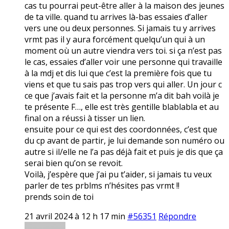
cas tu pourrai peut-être aller à la maison des jeunes
de ta ville. quand tu arrives là-bas essaies d’aller
vers une ou deux personnes. Si jamais tu y arrives
vrmt pas il y aura forcément quelqu’un qui à un
moment où un autre viendra vers toi. si ça n’est pas
le cas, essaies d’aller voir une personne qui travaille
à la mdj et dis lui que c’est la première fois que tu
viens et que tu sais pas trop vers qui aller. Un jour c
ce que j’avais fait et la personne m’a dit bah voilà je
te présente F…, elle est très gentille blablabla et au
final on a réussi à tisser un lien.
ensuite pour ce qui est des coordonnées, c’est que
du cp avant de partir, je lui demande son numéro ou
autre si il/elle ne l’a pas déjà fait et puis je dis que ça
serai bien qu’on se revoit.
Voilà, j’espère que j’ai pu t’aider, si jamais tu veux
parler de tes prblms n’hésites pas vrmt !!
prends soin de toi
21 avril 2024 à 12 h 17 min
#56351
Répondre