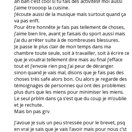
ah bah c’est cool si tu fais des activités!! moi aussi
j’aime troooop la cuisine..
j’écoute aussi de la musique mais surtout quand ça
va pas enft.
Pour être honnête je fais pas tellement de choses,
j’aime bien lire, avant je faisais du sport aussi mais
j’ai du arrêter suite à de nombreuses blessures..
Je passe le plus clair de mon temps dans ma
chambre toute seule, soit à travailler, soit à écrire ce
que je voudrai tellement dire mais au final j’efface
tout et j’envoie rien psq j’ai peur de déranger.
sinon quand je vais mal, disons que je fais pas des
choses très safe alors bon.. Ou alors je regarde des
témoignages de personnes qui ont des problèmes
plus durs que les miens pour minimiser les miens.
Le seul prblm dans ça s’est que du coup je m’oublie
et je rechute..
Mais bn pas grv.
J’avoue je suis un peu stressée pour le brevet, psq
en vrai je sais que je vais l’avoir mais pour nous c’st