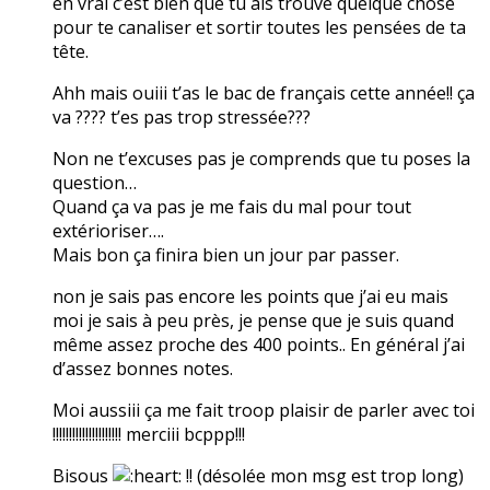
en vrai c’est bien que tu ais trouvé quelque chose
pour te canaliser et sortir toutes les pensées de ta
tête.
Ahh mais ouiii t’as le bac de français cette année!! ça
va ???? t’es pas trop stressée???
Non ne t’excuses pas je comprends que tu poses la
question…
Quand ça va pas je me fais du mal pour tout
extérioriser….
Mais bon ça finira bien un jour par passer.
non je sais pas encore les points que j’ai eu mais
moi je sais à peu près, je pense que je suis quand
même assez proche des 400 points.. En général j’ai
d’assez bonnes notes.
Moi aussiii ça me fait troop plaisir de parler avec toi
!!!!!!!!!!!!!!!!!!!!! merciii bcppp!!!
Bisous
!! (désolée mon msg est trop long)