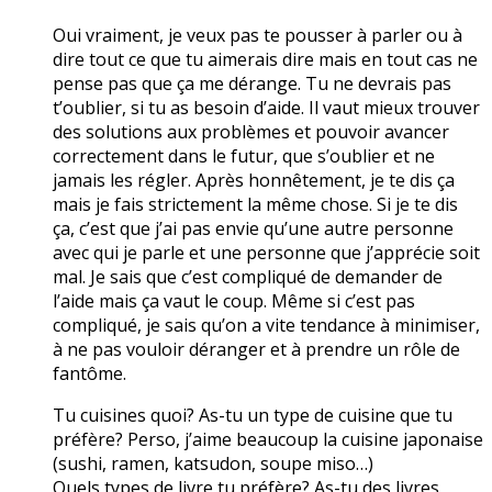
Oui vraiment, je veux pas te pousser à parler ou à
dire tout ce que tu aimerais dire mais en tout cas ne
pense pas que ça me dérange. Tu ne devrais pas
t’oublier, si tu as besoin d’aide. Il vaut mieux trouver
des solutions aux problèmes et pouvoir avancer
correctement dans le futur, que s’oublier et ne
jamais les régler. Après honnêtement, je te dis ça
mais je fais strictement la même chose. Si je te dis
ça, c’est que j’ai pas envie qu’une autre personne
avec qui je parle et une personne que j’apprécie soit
mal. Je sais que c’est compliqué de demander de
l’aide mais ça vaut le coup. Même si c’est pas
compliqué, je sais qu’on a vite tendance à minimiser,
à ne pas vouloir déranger et à prendre un rôle de
fantôme.
Tu cuisines quoi? As-tu un type de cuisine que tu
préfère? Perso, j’aime beaucoup la cuisine japonaise
(sushi, ramen, katsudon, soupe miso…)
Quels types de livre tu préfère? As-tu des livres