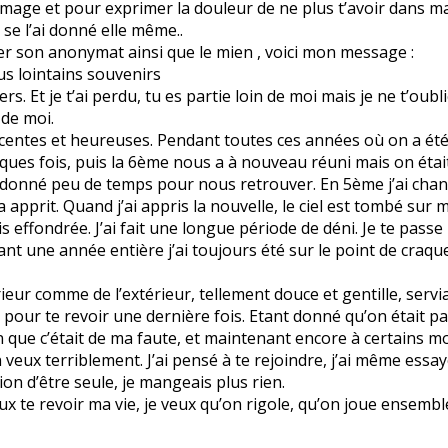
ommage et pour exprimer la douleur de ne plus t’avoir dans ma
 se l’ai donné elle même..
er son anonymat ainsi que le mien , voici mon message :
us lointains souvenirs
rs. Et je t’ai perdu, tu es partie loin de moi mais je ne t’oubli
 de moi.
nocentes et heureuses. Pendant toutes ces années où on a ét
uelques fois, puis la 6ème nous a à nouveau réuni mais on ét
 donné peu de temps pour nous retrouver. En 5ème j’ai chang
apprit. Quand j’ai appris la nouvelle, le ciel est tombé sur ma
suis effondrée. J’ai fait une longue période de déni. Je te passe
t une année entière j’ai toujours été sur le point de craquer, 
ieur comme de l’extérieur, tellement douce et gentille, servia
, pour te revoir une dernière fois. Etant donné qu’on était p
on que c’était de ma faute, et maintenant encore à certains mo
’en veux terriblement. J’ai pensé à te rejoindre, j’ai même ess
ion d’être seule, je mangeais plus rien.
ux te revoir ma vie, je veux qu’on rigole, qu’on joue ensembl