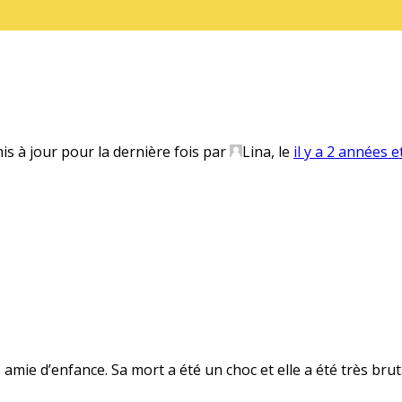
mis à jour pour la dernière fois par
Lina
, le
il y a 2 années e
re amie d’enfance. Sa mort a été un choc et elle a été très br