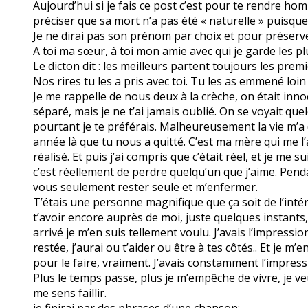
Aujourd’hui si je fais ce post c’est pour te rendre h
préciser que sa mort n’a pas été « naturelle » puisque
Je ne dirai pas son prénom par choix et pour préserv
A toi ma sœur, à toi mon amie avec qui je garde les pl
Le dicton dit : les meilleurs partent toujours les premie
Nos rires tu les a pris avec toi. Tu les as emmené loin
Je me rappelle de nous deux à la crèche, on était in
séparé, mais je ne t’ai jamais oublié. On se voyait q
pourtant je te préférais. Malheureusement la vie m’a
année là que tu nous a quitté. C’est ma mère qui me l’a 
réalisé. Et puis j’ai compris que c’était réel, et je me 
c’est réellement de perdre quelqu’un que j’aime. Pendan
vous seulement rester seule et m’enfermer.
T’étais une personne magnifique que ça soit de l’intér
t’avoir encore auprès de moi, juste quelques instants
arrivé je m’en suis tellement voulu. J’avais l’impressi
restée, j’aurai ou t’aider ou être à tes côtés.. Et je m
pour le faire, vraiment. J’avais constamment l’impress
Plus le temps passe, plus je m’empêche de vivre, je ve
me sens faillir.
je finirai par des phrases d’une chanson: