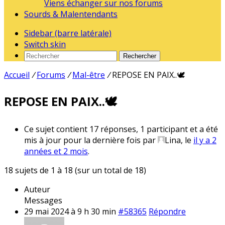
Viens échanger sur nos forums
Sourds & Malentendants
Sidebar (barre latérale)
Switch skin
Rechercher
Accueil
/
Forums
/
Mal-être
/
REPOSE EN PAIX..🕊️
REPOSE EN PAIX..🕊️
Ce sujet contient 17 réponses, 1 participant et a été
mis à jour pour la dernière fois par
Lina
, le
il y a 2
années et 2 mois
.
18 sujets de 1 à 18 (sur un total de 18)
Auteur
Messages
29 mai 2024 à 9 h 30 min
#58365
Répondre