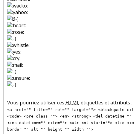
Vous pourriez utiliser ces
HTML
étiquettes et attributs :
<a href="" title="" rel="" target=""> <blockquote cit
<code> <pre class=""> <em> <strong> <del datetime="" 
<ins datetime="" cite=""> <ul> <ol start=""> <li> <im
border="" alt="" height="" width="">