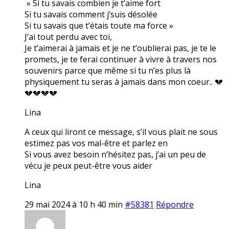
» Si tu savais combien je t’aime fort
Si tu savais comment j’suis désolée
Si tu savais que t’étais toute ma force »
J’ai tout perdu avec toi,
Je t’aimerai à jamais et je ne t’oublierai pas, je te le
promets, je te ferai continuer à vivre à travers nos
souvenirs parce que même si tu n’es plus là
physiquement tu seras à jamais dans mon coeur.. 💔
💔💔💔💔
Lina
A ceux qui liront ce message, s’il vous plait ne sous
estimez pas vos mal-être et parlez en
Si vous avez besoin n’hésitez pas, j’ai un peu de
vécu je peux peut-être vous aider
Lina
29 mai 2024 à 10 h 40 min
#58381
Répondre