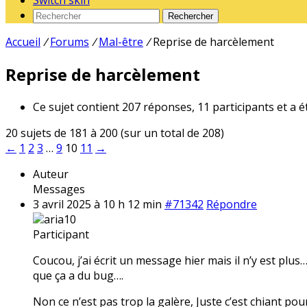
Switch skin
Rechercher
Accueil
/
Forums
/
Mal-être
/
Reprise de harcèlement
Reprise de harcèlement
Ce sujet contient 207 réponses, 11 participants et a é
20 sujets de 181 à 200 (sur un total de 208)
←
1
2
3
…
9
10
11
→
Auteur
Messages
3 avril 2025 à 10 h 12 min
#71342
Répondre
aria10
Participant
Coucou, j’ai écrit un message hier mais il n’y est plu
que ça a du bug….
Non ce n’est pas trop la galère, Juste c’est chiant pour 