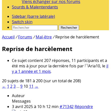
Viens échanger sur nos forums
Sourds & Malentendants
Sidebar (barre latérale)
Switch skin
Rechercher
Accueil
/
Forums
/
Mal-être
/
Reprise de harcèlement
Reprise de harcèlement
Ce sujet contient 207 réponses, 11 participants et a
été mis à jour pour la dernière fois par
Aria10
, le
il
y a 1 année et 1 mois
.
20 sujets de 181 à 200 (sur un total de 208)
←
1
2
3
…
9
10
11
→
Auteur
Messages
3 avril 2025 à 10 h 12 min
#71342
Répondre