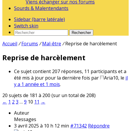
Viens échanger sur nos forums
Sourds & Malentendants
Sidebar (barre latérale)
Switch skin
Rechercher
Accueil
/
Forums
/
Mal-être
/
Reprise de harcèlement
Reprise de harcèlement
Ce sujet contient 207 réponses, 11 participants et a
été mis à jour pour la dernière fois par
Aria10
, le
il
y a 1 année et 1 mois
.
20 sujets de 181 à 200 (sur un total de 208)
←
1
2
3
…
9
10
11
→
Auteur
Messages
3 avril 2025 à 10 h 12 min
#71342
Répondre