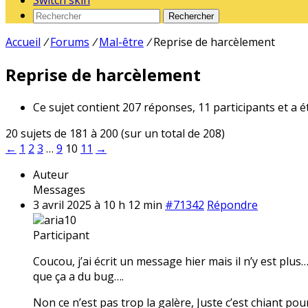
Switch skin
Rechercher
Accueil
/
Forums
/
Mal-être
/
Reprise de harcèlement
Reprise de harcèlement
Ce sujet contient 207 réponses, 11 participants et a é
20 sujets de 181 à 200 (sur un total de 208)
←
1
2
3
…
9
10
11
→
Auteur
Messages
3 avril 2025 à 10 h 12 min
#71342
Répondre
aria10
Participant
Coucou, j’ai écrit un message hier mais il n’y est plu
que ça a du bug….
Non ce n’est pas trop la galère, Juste c’est chiant pour 