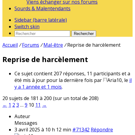
Viens échanger sur nos forums
Sourds & Malentendants
Sidebar (barre latérale)
Switch skin
Rechercher
Accueil
/
Forums
/
Mal-être
/
Reprise de harcèlement
Reprise de harcèlement
Ce sujet contient 207 réponses, 11 participants et a
été mis à jour pour la dernière fois par
Aria10
, le
il
y a 1 année et 1 mois
.
20 sujets de 181 à 200 (sur un total de 208)
←
1
2
3
…
9
10
11
→
Auteur
Messages
3 avril 2025 à 10 h 12 min
#71342
Répondre