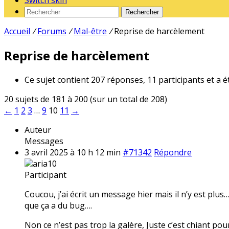
Switch skin
Rechercher
Accueil
/
Forums
/
Mal-être
/
Reprise de harcèlement
Reprise de harcèlement
Ce sujet contient 207 réponses, 11 participants et a é
20 sujets de 181 à 200 (sur un total de 208)
←
1
2
3
…
9
10
11
→
Auteur
Messages
3 avril 2025 à 10 h 12 min
#71342
Répondre
aria10
Participant
Coucou, j’ai écrit un message hier mais il n’y est plu
que ça a du bug….
Non ce n’est pas trop la galère, Juste c’est chiant pour 