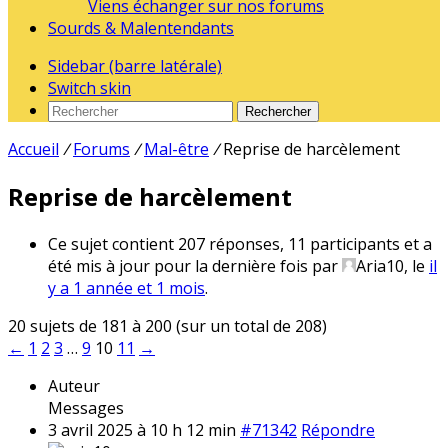
Viens échanger sur nos forums
Sourds & Malentendants
Sidebar (barre latérale)
Switch skin
Rechercher
Accueil
/
Forums
/
Mal-être
/
Reprise de harcèlement
Reprise de harcèlement
Ce sujet contient 207 réponses, 11 participants et a
été mis à jour pour la dernière fois par
Aria10
, le
il
y a 1 année et 1 mois
.
20 sujets de 181 à 200 (sur un total de 208)
←
1
2
3
…
9
10
11
→
Auteur
Messages
3 avril 2025 à 10 h 12 min
#71342
Répondre