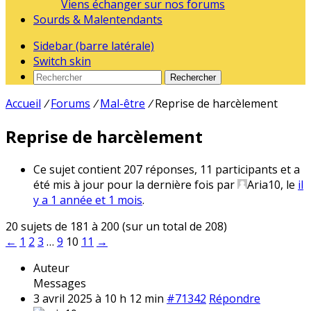
Viens échanger sur nos forums
Sourds & Malentendants
Sidebar (barre latérale)
Switch skin
Rechercher
Accueil
/
Forums
/
Mal-être
/
Reprise de harcèlement
Reprise de harcèlement
Ce sujet contient 207 réponses, 11 participants et a
été mis à jour pour la dernière fois par
Aria10
, le
il
y a 1 année et 1 mois
.
20 sujets de 181 à 200 (sur un total de 208)
←
1
2
3
…
9
10
11
→
Auteur
Messages
3 avril 2025 à 10 h 12 min
#71342
Répondre