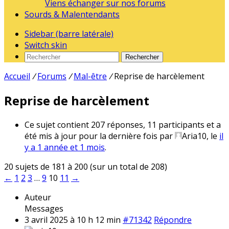
Viens échanger sur nos forums
Sourds & Malentendants
Sidebar (barre latérale)
Switch skin
Rechercher
Accueil
/
Forums
/
Mal-être
/
Reprise de harcèlement
Reprise de harcèlement
Ce sujet contient 207 réponses, 11 participants et a
été mis à jour pour la dernière fois par
Aria10
, le
il
y a 1 année et 1 mois
.
20 sujets de 181 à 200 (sur un total de 208)
←
1
2
3
…
9
10
11
→
Auteur
Messages
3 avril 2025 à 10 h 12 min
#71342
Répondre