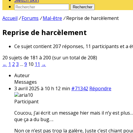
Switch skin
Rechercher
Accueil
/
Forums
/
Mal-être
/
Reprise de harcèlement
Reprise de harcèlement
Ce sujet contient 207 réponses, 11 participants et a é
20 sujets de 181 à 200 (sur un total de 208)
←
1
2
3
…
9
10
11
→
Auteur
Messages
3 avril 2025 à 10 h 12 min
#71342
Répondre
aria10
Participant
Coucou, j’ai écrit un message hier mais il n’y est plu
que ça a du bug….
Non ce n’est pas trop la galère, Juste c’est chiant pour 