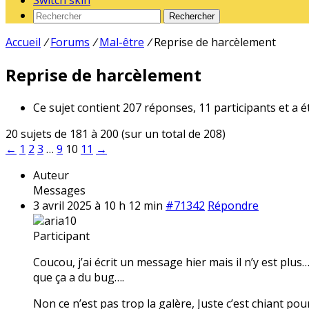
Switch skin
Rechercher
Accueil
/
Forums
/
Mal-être
/
Reprise de harcèlement
Reprise de harcèlement
Ce sujet contient 207 réponses, 11 participants et a é
20 sujets de 181 à 200 (sur un total de 208)
←
1
2
3
…
9
10
11
→
Auteur
Messages
3 avril 2025 à 10 h 12 min
#71342
Répondre
aria10
Participant
Coucou, j’ai écrit un message hier mais il n’y est plu
que ça a du bug….
Non ce n’est pas trop la galère, Juste c’est chiant pour 