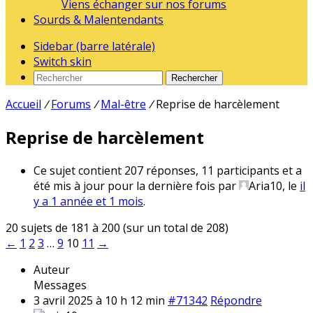
Viens échanger sur nos forums
Sourds & Malentendants
Sidebar (barre latérale)
Switch skin
Rechercher
Accueil
/
Forums
/
Mal-être
/
Reprise de harcèlement
Reprise de harcèlement
Ce sujet contient 207 réponses, 11 participants et a
été mis à jour pour la dernière fois par
Aria10
, le
il
y a 1 année et 1 mois
.
20 sujets de 181 à 200 (sur un total de 208)
←
1
2
3
…
9
10
11
→
Auteur
Messages
3 avril 2025 à 10 h 12 min
#71342
Répondre