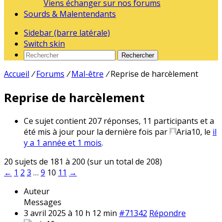
Viens échanger sur nos forums
Sourds & Malentendants
Sidebar (barre latérale)
Switch skin
Rechercher
Accueil
/
Forums
/
Mal-être
/
Reprise de harcèlement
Reprise de harcèlement
Ce sujet contient 207 réponses, 11 participants et a
été mis à jour pour la dernière fois par
Aria10
, le
il
y a 1 année et 1 mois
.
20 sujets de 181 à 200 (sur un total de 208)
←
1
2
3
…
9
10
11
→
Auteur
Messages
3 avril 2025 à 10 h 12 min
#71342
Répondre