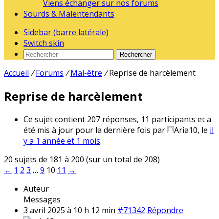
Viens échanger sur nos forums
Sourds & Malentendants
Sidebar (barre latérale)
Switch skin
Rechercher
Accueil
/
Forums
/
Mal-être
/
Reprise de harcèlement
Reprise de harcèlement
Ce sujet contient 207 réponses, 11 participants et a
été mis à jour pour la dernière fois par
Aria10
, le
il
y a 1 année et 1 mois
.
20 sujets de 181 à 200 (sur un total de 208)
←
1
2
3
…
9
10
11
→
Auteur
Messages
3 avril 2025 à 10 h 12 min
#71342
Répondre