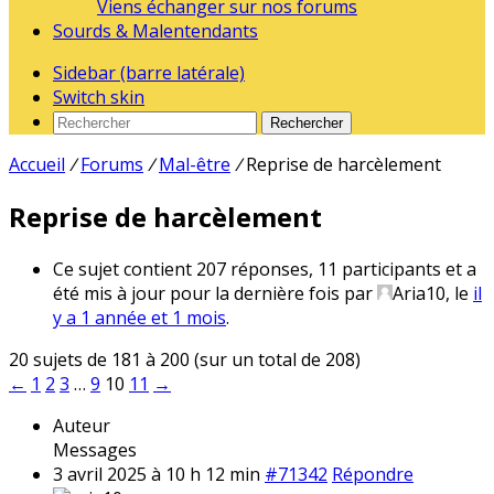
Viens échanger sur nos forums
Sourds & Malentendants
Sidebar (barre latérale)
Switch skin
Rechercher
Accueil
/
Forums
/
Mal-être
/
Reprise de harcèlement
Reprise de harcèlement
Ce sujet contient 207 réponses, 11 participants et a
été mis à jour pour la dernière fois par
Aria10
, le
il
y a 1 année et 1 mois
.
20 sujets de 181 à 200 (sur un total de 208)
←
1
2
3
…
9
10
11
→
Auteur
Messages
3 avril 2025 à 10 h 12 min
#71342
Répondre