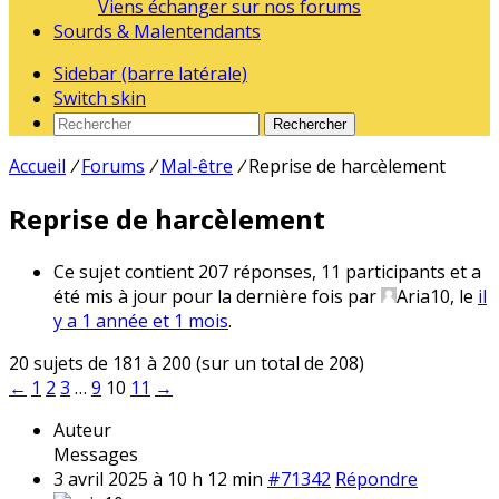
Viens échanger sur nos forums
Sourds & Malentendants
Sidebar (barre latérale)
Switch skin
Rechercher
Accueil
/
Forums
/
Mal-être
/
Reprise de harcèlement
Reprise de harcèlement
Ce sujet contient 207 réponses, 11 participants et a
été mis à jour pour la dernière fois par
Aria10
, le
il
y a 1 année et 1 mois
.
20 sujets de 181 à 200 (sur un total de 208)
←
1
2
3
…
9
10
11
→
Auteur
Messages
3 avril 2025 à 10 h 12 min
#71342
Répondre