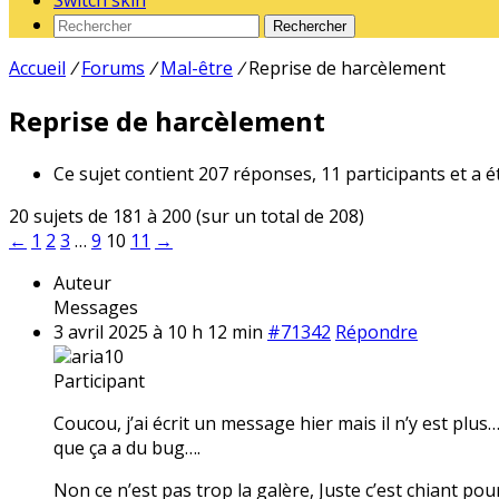
Switch skin
Rechercher
Accueil
/
Forums
/
Mal-être
/
Reprise de harcèlement
Reprise de harcèlement
Ce sujet contient 207 réponses, 11 participants et a é
20 sujets de 181 à 200 (sur un total de 208)
←
1
2
3
…
9
10
11
→
Auteur
Messages
3 avril 2025 à 10 h 12 min
#71342
Répondre
aria10
Participant
Coucou, j’ai écrit un message hier mais il n’y est plu
que ça a du bug….
Non ce n’est pas trop la galère, Juste c’est chiant pour 