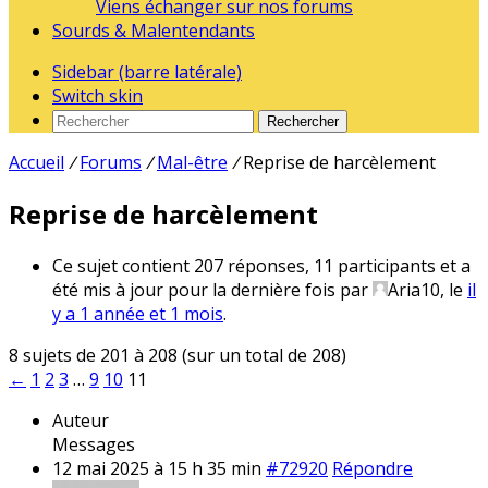
Viens échanger sur nos forums
Sourds & Malentendants
Sidebar (barre latérale)
Switch skin
Rechercher
Accueil
/
Forums
/
Mal-être
/
Reprise de harcèlement
Reprise de harcèlement
Ce sujet contient 207 réponses, 11 participants et a
été mis à jour pour la dernière fois par
Aria10
, le
il
y a 1 année et 1 mois
.
8 sujets de 201 à 208 (sur un total de 208)
←
1
2
3
…
9
10
11
Auteur
Messages
12 mai 2025 à 15 h 35 min
#72920
Répondre