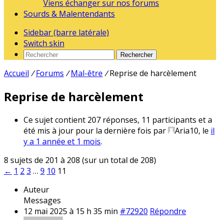
Viens échanger sur nos forums
Sourds & Malentendants
Sidebar (barre latérale)
Switch skin
Rechercher
Accueil
/
Forums
/
Mal-être
/
Reprise de harcèlement
Reprise de harcèlement
Ce sujet contient 207 réponses, 11 participants et a
été mis à jour pour la dernière fois par
Aria10
, le
il
y a 1 année et 1 mois
.
8 sujets de 201 à 208 (sur un total de 208)
←
1
2
3
…
9
10
11
Auteur
Messages
12 mai 2025 à 15 h 35 min
#72920
Répondre