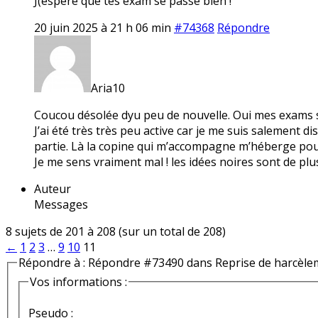
J(espère que tes exam se passe bien !
20 juin 2025 à 21 h 06 min
#74368
Répondre
Aria10
Coucou désolée dyu peu de nouvelle. Oui mes exams se 
J’ai été très très peu active car je me suis salement d
partie. Là la copine qui m’accompagne m’héberge po
Je me sens vraiment mal ! les idées noires sont de plu
Auteur
Messages
8 sujets de 201 à 208 (sur un total de 208)
←
1
2
3
…
9
10
11
Répondre à : Répondre #73490 dans Reprise de harcèle
Vos informations :
Pseudo :