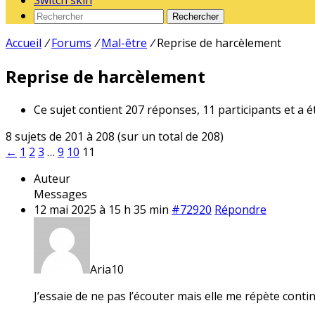
Switch skin
Rechercher
Accueil
/
Forums
/
Mal-être
/
Reprise de harcèlement
Reprise de harcèlement
Ce sujet contient 207 réponses, 11 participants et a é
8 sujets de 201 à 208 (sur un total de 208)
←
1
2
3
…
9
10
11
Auteur
Messages
12 mai 2025 à 15 h 35 min
#72920
Répondre
Aria10
J’essaie de ne pas l’écouter mais elle me répète cont