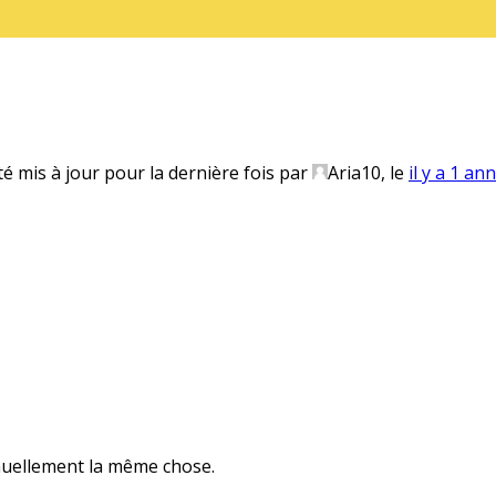
té mis à jour pour la dernière fois par
Aria10
, le
il y a 1 an
inuellement la même chose.