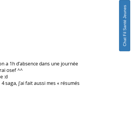
Chat Fil Santé Jeunes
 on a 1h d’absence dans une journée
rai osef ^^
e :d
 saga, j’ai fait aussi mes « résumés