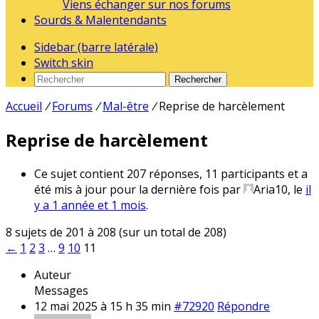
Viens échanger sur nos forums
Sourds & Malentendants
Sidebar (barre latérale)
Switch skin
Rechercher
Accueil
/
Forums
/
Mal-être
/
Reprise de harcèlement
Reprise de harcèlement
Ce sujet contient 207 réponses, 11 participants et a
été mis à jour pour la dernière fois par
Aria10
, le
il
y a 1 année et 1 mois
.
8 sujets de 201 à 208 (sur un total de 208)
←
1
2
3
…
9
10
11
Auteur
Messages
12 mai 2025 à 15 h 35 min
#72920
Répondre