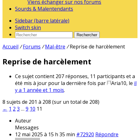
Viens échanger sur nos forums
Sourds & Malentendants
Sidebar (barre latérale)
Switch skin
Rechercher
Accueil
/
Forums
/
Mal-être
/
Reprise de harcèlement
Reprise de harcèlement
Ce sujet contient 207 réponses, 11 participants et a
été mis à jour pour la dernière fois par
Aria10
, le
il
y a 1 année et 1 mois
.
8 sujets de 201 à 208 (sur un total de 208)
←
1
2
3
…
9
10
11
Auteur
Messages
12 mai 2025 à 15 h 35 min
#72920
Répondre