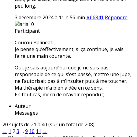
peu long.
3 décembre 2024 à 11 h 56 min
#66841
Répondre
aria10
Participant
Coucou Balineati,
Je pense qu’effectivement, si ça continue, je vais
faire une main courante.
Oui, je sais aujourd’hui que je ne suis pas
responsable de ce qui s’est passé, mettre une jupe,
ne l’autorisait pas à m’insulter puis à me toucher.
Ma thérapie m’a bien aidée en ce sens.
En tout cas, merci de m’avoir répondu :)
Auteur
Messages
20 sujets de 21 à 40 (sur un total de 208)
←
1
2
3
…
9
10
11
→