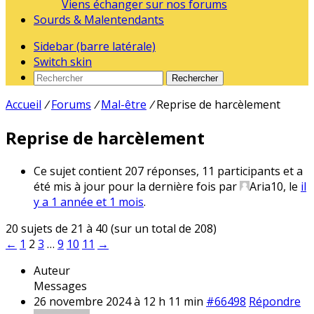
Viens échanger sur nos forums
Sourds & Malentendants
Sidebar (barre latérale)
Switch skin
Rechercher
Accueil
/
Forums
/
Mal-être
/
Reprise de harcèlement
Reprise de harcèlement
Ce sujet contient 207 réponses, 11 participants et a
été mis à jour pour la dernière fois par
Aria10
, le
il
y a 1 année et 1 mois
.
20 sujets de 21 à 40 (sur un total de 208)
←
1
2
3
…
9
10
11
→
Auteur
Messages
26 novembre 2024 à 12 h 11 min
#66498
Répondre