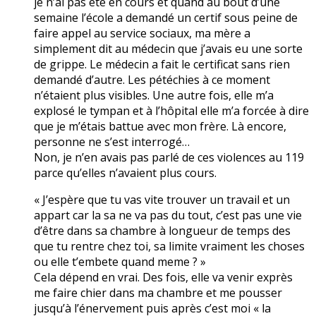
je n’ai pas été en cours et quand au bout d’une
semaine l’école a demandé un certif sous peine de
faire appel au service sociaux, ma mère a
simplement dit au médecin que j’avais eu une sorte
de grippe. Le médecin a fait le certificat sans rien
demandé d’autre. Les pétéchies à ce moment
n’étaient plus visibles. Une autre fois, elle m’a
explosé le tympan et à l’hôpital elle m’a forcée à dire
que je m’étais battue avec mon frère. Là encore,
personne ne s’est interrogé…
Non, je n’en avais pas parlé de ces violences au 119
parce qu’elles n’avaient plus cours.
« J’espère que tu vas vite trouver un travail et un
appart car la sa ne va pas du tout, c’est pas une vie
d’être dans sa chambre à longueur de temps des
que tu rentre chez toi, sa limite vraiment les choses
ou elle t’embete quand meme ? »
Cela dépend en vrai. Des fois, elle va venir exprès
me faire chier dans ma chambre et me pousser
jusqu’à l’énervement puis après c’est moi « la