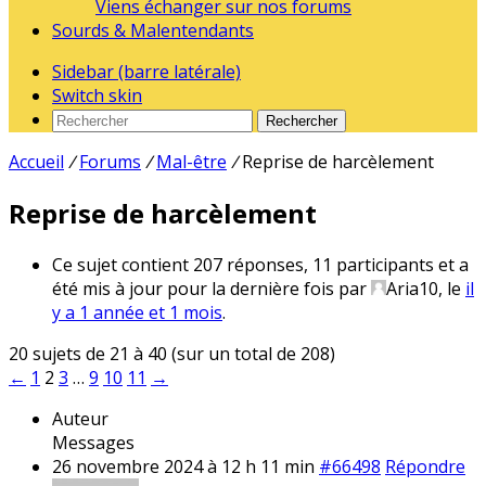
Viens échanger sur nos forums
Sourds & Malentendants
Sidebar (barre latérale)
Switch skin
Rechercher
Accueil
/
Forums
/
Mal-être
/
Reprise de harcèlement
Reprise de harcèlement
Ce sujet contient 207 réponses, 11 participants et a
été mis à jour pour la dernière fois par
Aria10
, le
il
y a 1 année et 1 mois
.
20 sujets de 21 à 40 (sur un total de 208)
←
1
2
3
…
9
10
11
→
Auteur
Messages
26 novembre 2024 à 12 h 11 min
#66498
Répondre