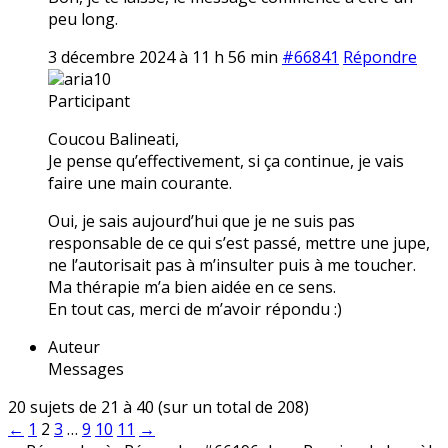
peu long.
3 décembre 2024 à 11 h 56 min
#66841
Répondre
aria10
Participant
Coucou Balineati,
Je pense qu’effectivement, si ça continue, je vais
faire une main courante.
Oui, je sais aujourd’hui que je ne suis pas
responsable de ce qui s’est passé, mettre une jupe,
ne l’autorisait pas à m’insulter puis à me toucher.
Ma thérapie m’a bien aidée en ce sens.
En tout cas, merci de m’avoir répondu :)
Auteur
Messages
20 sujets de 21 à 40 (sur un total de 208)
←
1
2
3
…
9
10
11
→