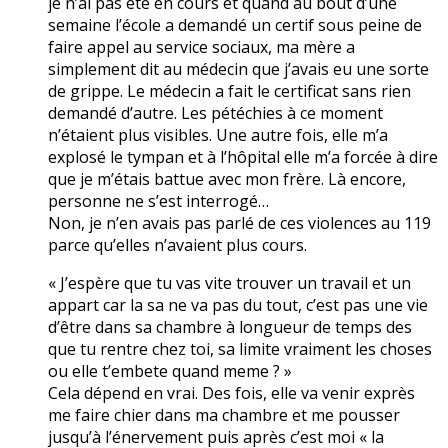
je n’ai pas été en cours et quand au bout d’une
semaine l’école a demandé un certif sous peine de
faire appel au service sociaux, ma mère a
simplement dit au médecin que j’avais eu une sorte
de grippe. Le médecin a fait le certificat sans rien
demandé d’autre. Les pétéchies à ce moment
n’étaient plus visibles. Une autre fois, elle m’a
explosé le tympan et à l’hôpital elle m’a forcée à dire
que je m’étais battue avec mon frère. Là encore,
personne ne s’est interrogé…
Non, je n’en avais pas parlé de ces violences au 119
parce qu’elles n’avaient plus cours.
« J’espère que tu vas vite trouver un travail et un
appart car la sa ne va pas du tout, c’est pas une vie
d’être dans sa chambre à longueur de temps des
que tu rentre chez toi, sa limite vraiment les choses
ou elle t’embete quand meme ? »
Cela dépend en vrai. Des fois, elle va venir exprès
me faire chier dans ma chambre et me pousser
jusqu’à l’énervement puis après c’est moi « la