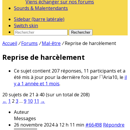
Viens échanger sur nos forums
Sourds & Malentendants
Sidebar (barre latérale)
Switch skin
Rechercher
Accueil
/
Forums
/
Mal-être
/
Reprise de harcèlement
Reprise de harcèlement
Ce sujet contient 207 réponses, 11 participants et a
été mis à jour pour la dernière fois par
Aria10
, le
il
y a 1 année et 1 mois
.
20 sujets de 21 à 40 (sur un total de 208)
←
1
2
3
…
9
10
11
→
Auteur
Messages
26 novembre 2024 à 12 h 11 min
#66498
Répondre