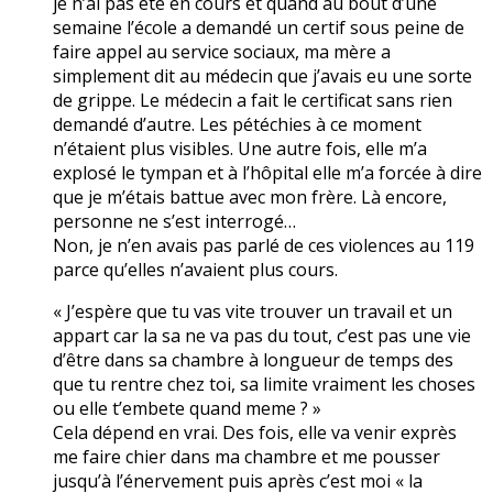
je n’ai pas été en cours et quand au bout d’une
semaine l’école a demandé un certif sous peine de
faire appel au service sociaux, ma mère a
simplement dit au médecin que j’avais eu une sorte
de grippe. Le médecin a fait le certificat sans rien
demandé d’autre. Les pétéchies à ce moment
n’étaient plus visibles. Une autre fois, elle m’a
explosé le tympan et à l’hôpital elle m’a forcée à dire
que je m’étais battue avec mon frère. Là encore,
personne ne s’est interrogé…
Non, je n’en avais pas parlé de ces violences au 119
parce qu’elles n’avaient plus cours.
« J’espère que tu vas vite trouver un travail et un
appart car la sa ne va pas du tout, c’est pas une vie
d’être dans sa chambre à longueur de temps des
que tu rentre chez toi, sa limite vraiment les choses
ou elle t’embete quand meme ? »
Cela dépend en vrai. Des fois, elle va venir exprès
me faire chier dans ma chambre et me pousser
jusqu’à l’énervement puis après c’est moi « la