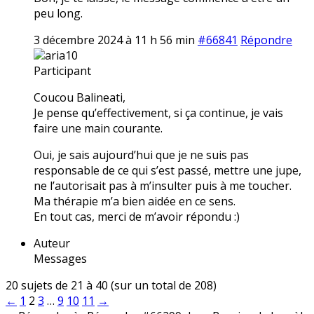
peu long.
3 décembre 2024 à 11 h 56 min
#66841
Répondre
aria10
Participant
Coucou Balineati,
Je pense qu’effectivement, si ça continue, je vais
faire une main courante.
Oui, je sais aujourd’hui que je ne suis pas
responsable de ce qui s’est passé, mettre une jupe,
ne l’autorisait pas à m’insulter puis à me toucher.
Ma thérapie m’a bien aidée en ce sens.
En tout cas, merci de m’avoir répondu :)
Auteur
Messages
20 sujets de 21 à 40 (sur un total de 208)
←
1
2
3
…
9
10
11
→