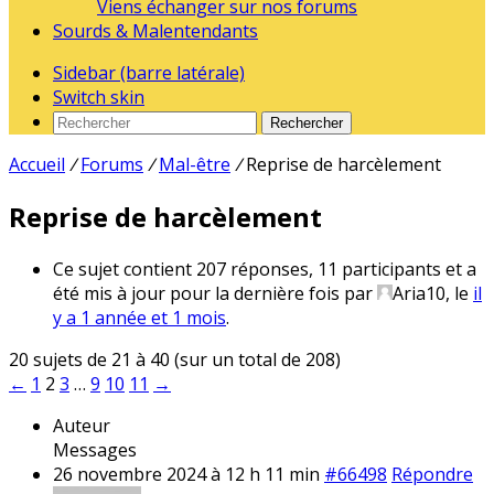
Viens échanger sur nos forums
Sourds & Malentendants
Sidebar (barre latérale)
Switch skin
Rechercher
Accueil
/
Forums
/
Mal-être
/
Reprise de harcèlement
Reprise de harcèlement
Ce sujet contient 207 réponses, 11 participants et a
été mis à jour pour la dernière fois par
Aria10
, le
il
y a 1 année et 1 mois
.
20 sujets de 21 à 40 (sur un total de 208)
←
1
2
3
…
9
10
11
→
Auteur
Messages
26 novembre 2024 à 12 h 11 min
#66498
Répondre