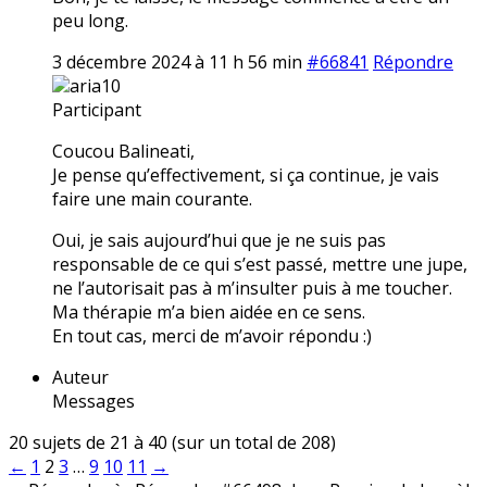
peu long.
3 décembre 2024 à 11 h 56 min
#66841
Répondre
aria10
Participant
Coucou Balineati,
Je pense qu’effectivement, si ça continue, je vais
faire une main courante.
Oui, je sais aujourd’hui que je ne suis pas
responsable de ce qui s’est passé, mettre une jupe,
ne l’autorisait pas à m’insulter puis à me toucher.
Ma thérapie m’a bien aidée en ce sens.
En tout cas, merci de m’avoir répondu :)
Auteur
Messages
20 sujets de 21 à 40 (sur un total de 208)
←
1
2
3
…
9
10
11
→