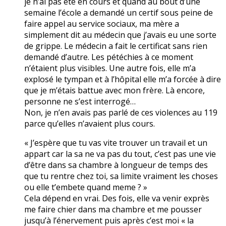
je n’ai pas été en cours et quand au bout d’une
semaine l’école a demandé un certif sous peine de
faire appel au service sociaux, ma mère a
simplement dit au médecin que j’avais eu une sorte
de grippe. Le médecin a fait le certificat sans rien
demandé d’autre. Les pétéchies à ce moment
n’étaient plus visibles. Une autre fois, elle m’a
explosé le tympan et à l’hôpital elle m’a forcée à dire
que je m’étais battue avec mon frère. Là encore,
personne ne s’est interrogé…
Non, je n’en avais pas parlé de ces violences au 119
parce qu’elles n’avaient plus cours.
« J’espère que tu vas vite trouver un travail et un
appart car la sa ne va pas du tout, c’est pas une vie
d’être dans sa chambre à longueur de temps des
que tu rentre chez toi, sa limite vraiment les choses
ou elle t’embete quand meme ? »
Cela dépend en vrai. Des fois, elle va venir exprès
me faire chier dans ma chambre et me pousser
jusqu’à l’énervement puis après c’est moi « la