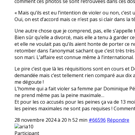
comment ces photos se sont retrouvées dans ces dos
« Mais qu’ils est eu l’intention de violer ou non, c’est
Oui, on est d’accord mais ce n’est pas si clair dans l
Une autre chose que je comprend, pas, elle s’appelle to
Bien sûr qu’elle a divorcé, mais elle a tenu à garder
et elle ne voulait pas qu’ils aient honte de porter c
retomber dans l’anonymat sachant que c’est très très 
son mari. L’affaire est connue même à l’international.
Le pire c’est que là les réquisitions sont en cours et 
demandée mais c’est tellement rien comparé aux dix ans 
me dégoute !
L’homme qui a fait violer sa femme par Dominique Pélic
ne prend même pas la peine maximale…
Et pour les co accusés pour les peines ça va de 13 moi
les peines maximales ne sont pas requises ! Comment c
28 novembre 2024 à 20 h 52 min
#66596
Répondre
aria10
Participant