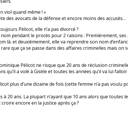
siers.
 un viol quand même ! »
a tête des avocats de la défense et encore moins des accusés…
ujours Pélicot, elle n’a pas divorcé ?
 ce nom pendant le procès pour 2 raisons : Premièrement, ses 
e nom là. et deuxièmement, elle va reprendre son nom d’enfanc
rare que ça se passe dans des affaires criminelles mais on 
Dominique Pélicot ne risque que 20 ans de réclusion criminell
qu’il a volé à Gisèle et toutes les années qu’il va lui falloi
ot plus d’une dizaine de fois (cette femme n’a pas voulu port
s à 20 ans. La plupart n’ayant que 10 ans alors que toutes le
roire encore en la justice après ça ?