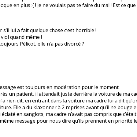
poque en plus :( ! je ne voulais pas te faire du mal ! Est ce q
s’il lui a fait quelque chose c’est horrible !
un viol quand même !
ujours Pélicot, elle n’a pas divorcé ?
 message est toujours en modération pour le moment.
ès un patient, il attendait juste derrière la voiture de ma cad
m’a rien dit, en entrant dans la voiture ma cadre lui a dit qu’on
iture. Elle a du klaxonner à 2 reprises avant qu’il ne bouge 
i éclaté en sanglots, ma cadre n’avait pas compris que c’était 
e même message pour nous dire qu’ils prennent en priorité le