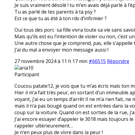
Je suis vraiment désolé ! tu m’en avais déjà parlé à l’é
Tu as parlé de tes parents à ta psy ?
Est ce que tu as été à ton rdv d’infirmier ?
Oui tous des porc sa fille vivra toute sa vie sans savoir 
Mais qu’ils est eu l’intention de violer ou non, c’est 
Une autre chose que je comprend, pas, elle s’appelle to
J’ai du mal a envoyer mon message aussi !
27 novembre 2024 à 11 h 17 min
#66515
Répondre
aria10
Participant
Coucou patate12, je vois que tu m’as écris mais ton
Hier il m’a fait très peur, en sortant d’un immeuble apr
voyant, j’ai eu un temps d’arrêt Il ne m’a rien fait, ne 
mais il n’a pas bougé quand on est entrées dans la vo
coup sur la voiture. Quand on est sorties de la rue, j’a
J’ai encore essayer d’appeler le 3018 mais toujours l
rappeler ultérieurement…
Je n’en peux plus de vivre dans la peur !