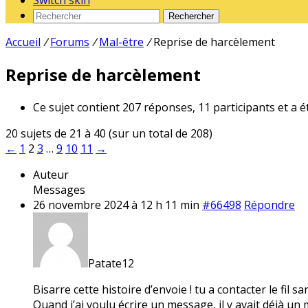
Switch skin
Rechercher
Accueil
/
Forums
/
Mal-être
/
Reprise de harcèlement
Reprise de harcèlement
Ce sujet contient 207 réponses, 11 participants et a é
20 sujets de 21 à 40 (sur un total de 208)
←
1
2
3
…
9
10
11
→
Auteur
Messages
26 novembre 2024 à 12 h 11 min
#66498
Répondre
Patate12
Bisarre cette histoire d’envoie ! tu a contacter le fil s
Quand j’ai voulu écrire un message, il y avait déjà un