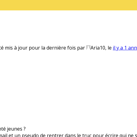
té mis à jour pour la dernière fois par
Aria10
, le
il y a 1 an
anté jeunes ?
 mail et un pseudo de rentrer dans le truc pour écrire qui ne