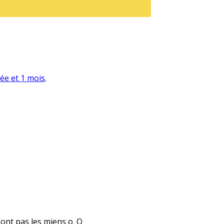
née et 1 mois
.
 sont pas les miens o_O