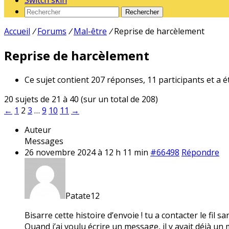
Switch skin
Rechercher
Accueil
/
Forums
/
Mal-être
/
Reprise de harcèlement
Reprise de harcèlement
Ce sujet contient 207 réponses, 11 participants et a é
20 sujets de 21 à 40 (sur un total de 208)
←
1
2
3
…
9
10
11
→
Auteur
Messages
26 novembre 2024 à 12 h 11 min
#66498
Répondre
Patate12
Bisarre cette histoire d’envoie ! tu a contacter le fil s
Quand j’ai voulu écrire un message, il y avait déjà un