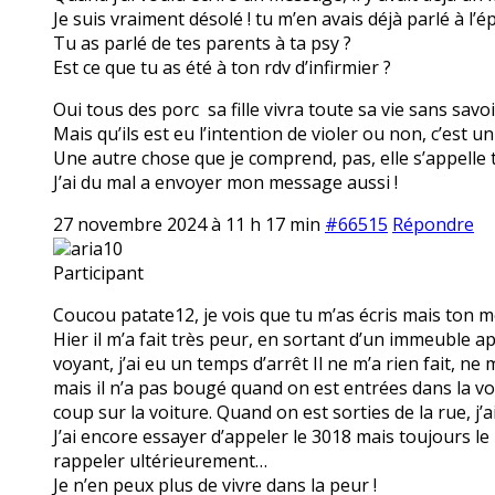
Je suis vraiment désolé ! tu m’en avais déjà parlé à l’é
Tu as parlé de tes parents à ta psy ?
Est ce que tu as été à ton rdv d’infirmier ?
Oui tous des porc sa fille vivra toute sa vie sans savoir 
Mais qu’ils est eu l’intention de violer ou non, c’est 
Une autre chose que je comprend, pas, elle s’appelle to
J’ai du mal a envoyer mon message aussi !
27 novembre 2024 à 11 h 17 min
#66515
Répondre
aria10
Participant
Coucou patate12, je vois que tu m’as écris mais ton
Hier il m’a fait très peur, en sortant d’un immeuble apr
voyant, j’ai eu un temps d’arrêt Il ne m’a rien fait, ne 
mais il n’a pas bougé quand on est entrées dans la vo
coup sur la voiture. Quand on est sorties de la rue, j’a
J’ai encore essayer d’appeler le 3018 mais toujours l
rappeler ultérieurement…
Je n’en peux plus de vivre dans la peur !