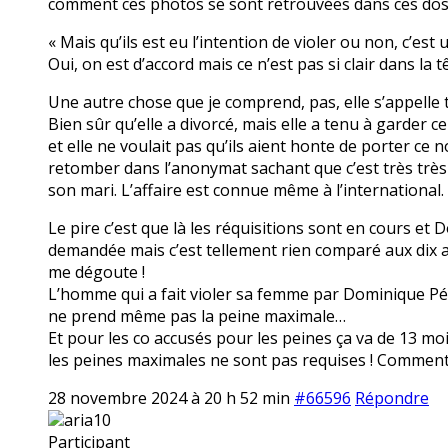
comment ces photos se sont retrouvées dans ces dos
« Mais qu’ils est eu l’intention de violer ou non, c’est
Oui, on est d’accord mais ce n’est pas si clair dans l
Une autre chose que je comprend, pas, elle s’appelle to
Bien sûr qu’elle a divorcé, mais elle a tenu à garder
et elle ne voulait pas qu’ils aient honte de porter c
retomber dans l’anonymat sachant que c’est très très 
son mari. L’affaire est connue même à l’international.
Le pire c’est que là les réquisitions sont en cours et 
demandée mais c’est tellement rien comparé aux dix ans 
me dégoute !
L’homme qui a fait violer sa femme par Dominique Pélic
ne prend même pas la peine maximale…
Et pour les co accusés pour les peines ça va de 13 moi
les peines maximales ne sont pas requises ! Comment c
28 novembre 2024 à 20 h 52 min
#66596
Répondre
aria10
Participant