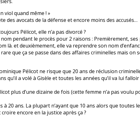
siers.
 un viol quand même ! »
a tête des avocats de la défense et encore moins des accusés…
ujours Pélicot, elle n’a pas divorcé ?
 ce nom pendant le procès pour 2 raisons : Premièrement, ses 
e nom là. et deuxièmement, elle va reprendre son nom d’enfanc
rare que ça se passe dans des affaires criminelles mais on 
Dominique Pélicot ne risque que 20 ans de réclusion criminell
qu’il a volé à Gisèle et toutes les années qu’il va lui falloi
ot plus d’une dizaine de fois (cette femme n’a pas voulu port
s à 20 ans. La plupart n’ayant que 10 ans alors que toutes le
roire encore en la justice après ça ?