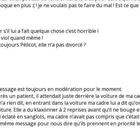
poque en plus :( ! je ne voulais pas te faire du mal ! Est ce q
s’il lui a fait quelque chose c’est horrible !
un viol quand même !
ujours Pélicot, elle n’a pas divorcé ?
 message est toujours en modération pour le moment.
ès un patient, il attendait juste derrière la voiture de ma cad
m’a rien dit, en entrant dans la voiture ma cadre lui a dit qu’on
iture. Elle a du klaxonner à 2 reprises avant qu’il ne bouge 
i éclaté en sanglots, ma cadre n’avait pas compris que c’était 
e même message pour nous dire qu’ils prennent en priorité le