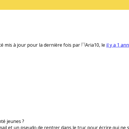
té mis à jour pour la dernière fois par
Aria10
, le
il y a 1 an
anté jeunes ?
 mail et un pseudo de rentrer dans le truc pour écrire qui ne