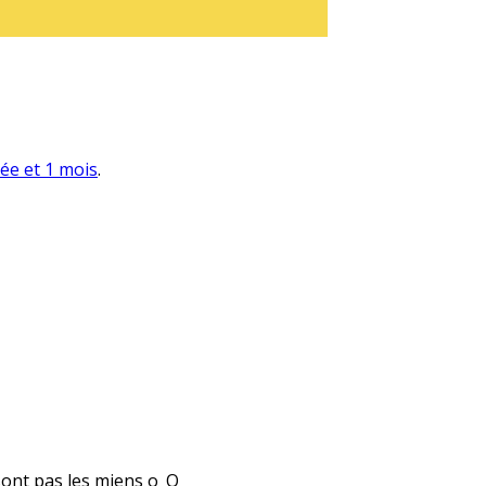
née et 1 mois
.
 sont pas les miens o_O