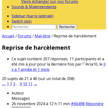
Viens échanger sur nos forums
Sourds & Malentendants
Sidebar (barre latérale)
Switch skin
Rechercher
Accueil
/
Forums
/
Mal-être
/
Reprise de harcèlement
Reprise de harcèlement
Ce sujet contient 207 réponses, 11 participants et a
été mis à jour pour la dernière fois par
Aria10
, le
il
y a 1 année et 1 mois
.
20 sujets de 21 à 40 (sur un total de 208)
←
1
2
3
…
9
10
11
→
Auteur
Messages
26 novembre 2024 à 12 h 11 min
#66498
Répondre