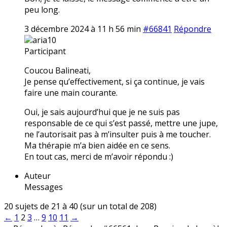
peu long.
3 décembre 2024 à 11 h 56 min
#66841
Répondre
aria10
Participant
Coucou Balineati,
Je pense qu’effectivement, si ça continue, je vais
faire une main courante.
Oui, je sais aujourd’hui que je ne suis pas
responsable de ce qui s’est passé, mettre une jupe,
ne l’autorisait pas à m’insulter puis à me toucher.
Ma thérapie m’a bien aidée en ce sens.
En tout cas, merci de m’avoir répondu :)
Auteur
Messages
20 sujets de 21 à 40 (sur un total de 208)
←
1
2
3
…
9
10
11
→