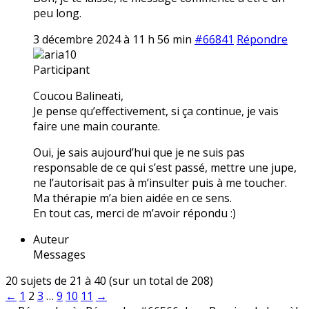
peu long.
3 décembre 2024 à 11 h 56 min
#66841
Répondre
aria10
Participant
Coucou Balineati,
Je pense qu’effectivement, si ça continue, je vais
faire une main courante.
Oui, je sais aujourd’hui que je ne suis pas
responsable de ce qui s’est passé, mettre une jupe,
ne l’autorisait pas à m’insulter puis à me toucher.
Ma thérapie m’a bien aidée en ce sens.
En tout cas, merci de m’avoir répondu :)
Auteur
Messages
20 sujets de 21 à 40 (sur un total de 208)
←
1
2
3
…
9
10
11
→