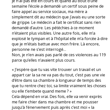
je n’ai pas été en cours et quand au bout d’une
semaine l’école a demandé un certif sous peine de
faire appel au service sociaux, ma mère a
simplement dit au médecin que j’avais eu une sorte
de grippe. Le médecin a fait le certificat sans rien
demandé d’autre. Les pétéchies à ce moment
n’étaient plus visibles. Une autre fois, elle m’a
explosé le tympan et à l’hôpital elle m’a forcée à dire
que je m’étais battue avec mon frère. Là encore,
personne ne s’est interrogé…
Non, je n’en avais pas parlé de ces violences au 119
parce qu’elles n’avaient plus cours.
« J’espère que tu vas vite trouver un travail et un
appart car la sa ne va pas du tout, c’est pas une vie
d’être dans sa chambre à longueur de temps des
que tu rentre chez toi, sa limite vraiment les choses
ou elle t’embete quand meme ? »
Cela dépend en vrai. Des fois, elle va venir exprès
me faire chier dans ma chambre et me pousser
jusqu’à l’énervement puis après c’est moi « la