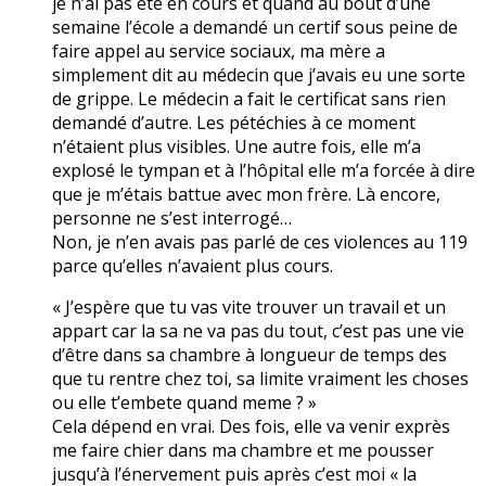
je n’ai pas été en cours et quand au bout d’une
semaine l’école a demandé un certif sous peine de
faire appel au service sociaux, ma mère a
simplement dit au médecin que j’avais eu une sorte
de grippe. Le médecin a fait le certificat sans rien
demandé d’autre. Les pétéchies à ce moment
n’étaient plus visibles. Une autre fois, elle m’a
explosé le tympan et à l’hôpital elle m’a forcée à dire
que je m’étais battue avec mon frère. Là encore,
personne ne s’est interrogé…
Non, je n’en avais pas parlé de ces violences au 119
parce qu’elles n’avaient plus cours.
« J’espère que tu vas vite trouver un travail et un
appart car la sa ne va pas du tout, c’est pas une vie
d’être dans sa chambre à longueur de temps des
que tu rentre chez toi, sa limite vraiment les choses
ou elle t’embete quand meme ? »
Cela dépend en vrai. Des fois, elle va venir exprès
me faire chier dans ma chambre et me pousser
jusqu’à l’énervement puis après c’est moi « la