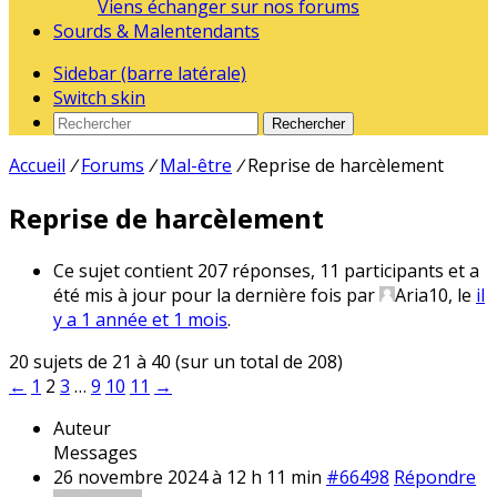
Viens échanger sur nos forums
Sourds & Malentendants
Sidebar (barre latérale)
Switch skin
Rechercher
Accueil
/
Forums
/
Mal-être
/
Reprise de harcèlement
Reprise de harcèlement
Ce sujet contient 207 réponses, 11 participants et a
été mis à jour pour la dernière fois par
Aria10
, le
il
y a 1 année et 1 mois
.
20 sujets de 21 à 40 (sur un total de 208)
←
1
2
3
…
9
10
11
→
Auteur
Messages
26 novembre 2024 à 12 h 11 min
#66498
Répondre