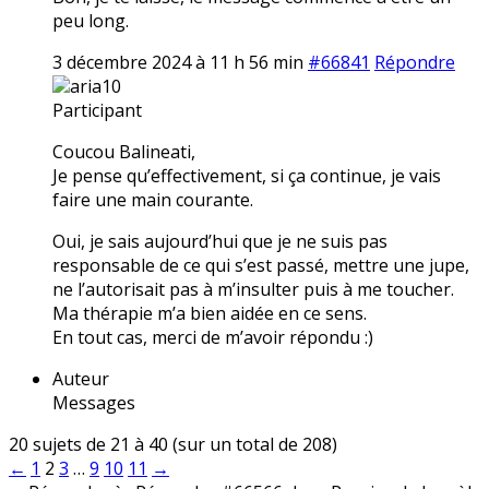
peu long.
3 décembre 2024 à 11 h 56 min
#66841
Répondre
aria10
Participant
Coucou Balineati,
Je pense qu’effectivement, si ça continue, je vais
faire une main courante.
Oui, je sais aujourd’hui que je ne suis pas
responsable de ce qui s’est passé, mettre une jupe,
ne l’autorisait pas à m’insulter puis à me toucher.
Ma thérapie m’a bien aidée en ce sens.
En tout cas, merci de m’avoir répondu :)
Auteur
Messages
20 sujets de 21 à 40 (sur un total de 208)
←
1
2
3
…
9
10
11
→