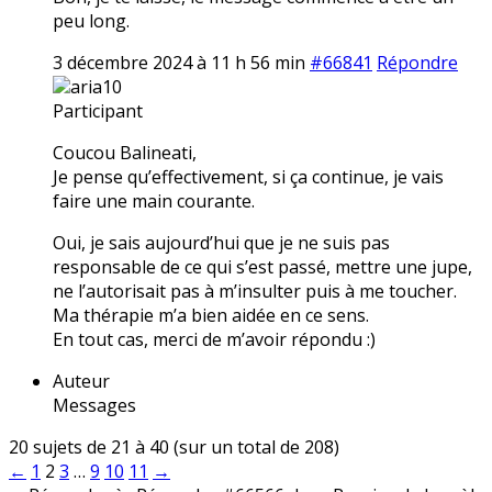
peu long.
3 décembre 2024 à 11 h 56 min
#66841
Répondre
aria10
Participant
Coucou Balineati,
Je pense qu’effectivement, si ça continue, je vais
faire une main courante.
Oui, je sais aujourd’hui que je ne suis pas
responsable de ce qui s’est passé, mettre une jupe,
ne l’autorisait pas à m’insulter puis à me toucher.
Ma thérapie m’a bien aidée en ce sens.
En tout cas, merci de m’avoir répondu :)
Auteur
Messages
20 sujets de 21 à 40 (sur un total de 208)
←
1
2
3
…
9
10
11
→