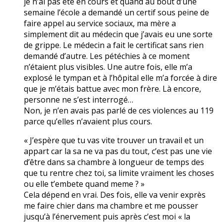
je n’ai pas été en cours et quand au bout d’une
semaine l’école a demandé un certif sous peine de
faire appel au service sociaux, ma mère a
simplement dit au médecin que j’avais eu une sorte
de grippe. Le médecin a fait le certificat sans rien
demandé d’autre. Les pétéchies à ce moment
n’étaient plus visibles. Une autre fois, elle m’a
explosé le tympan et à l’hôpital elle m’a forcée à dire
que je m’étais battue avec mon frère. Là encore,
personne ne s’est interrogé…
Non, je n’en avais pas parlé de ces violences au 119
parce qu’elles n’avaient plus cours.
« J’espère que tu vas vite trouver un travail et un
appart car la sa ne va pas du tout, c’est pas une vie
d’être dans sa chambre à longueur de temps des
que tu rentre chez toi, sa limite vraiment les choses
ou elle t’embete quand meme ? »
Cela dépend en vrai. Des fois, elle va venir exprès
me faire chier dans ma chambre et me pousser
jusqu’à l’énervement puis après c’est moi « la