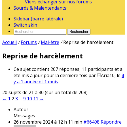
Viens échanger sur nos forums
Sourds & Malentendants
Sidebar (barre latérale)
Switch skin
Rechercher
Accueil
/
Forums
/
Mal-être
/
Reprise de harcèlement
Reprise de harcèlement
Ce sujet contient 207 réponses, 11 participants et a
été mis à jour pour la dernière fois par
Aria10
, le
il
y a 1 année et 1 mois
.
20 sujets de 21 à 40 (sur un total de 208)
←
1
2
3
…
9
10
11
→
Auteur
Messages
26 novembre 2024 à 12 h 11 min
#66498
Répondre