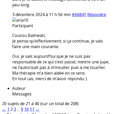
peu long.
3 décembre 2024 à 11 h 56 min
#66841
Répondre
aria10
Participant
Coucou Balineati,
Je pense qu’effectivement, si ça continue, je vais
faire une main courante.
Oui, je sais aujourd’hui que je ne suis pas
responsable de ce qui s’est passé, mettre une jupe,
ne l’autorisait pas à m’insulter puis à me toucher.
Ma thérapie m’a bien aidée en ce sens.
En tout cas, merci de m’avoir répondu :)
Auteur
Messages
20 sujets de 21 à 40 (sur un total de 208)
←
1
2
3
…
9
10
11
→