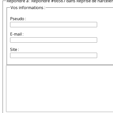
Répondre à : Répondre #66567 dans Reprise de harcèle
Vos informations :
Pseudo :
E-mail :
Site :