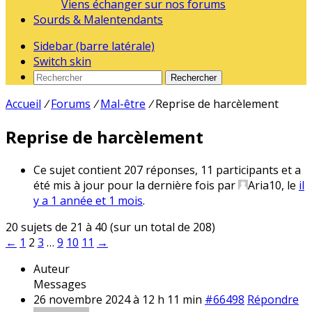
Viens échanger sur nos forums
Sourds & Malentendants
Sidebar (barre latérale)
Switch skin
Rechercher
Accueil
/
Forums
/
Mal-être
/
Reprise de harcèlement
Reprise de harcèlement
Ce sujet contient 207 réponses, 11 participants et a
été mis à jour pour la dernière fois par
Aria10
, le
il
y a 1 année et 1 mois
.
20 sujets de 21 à 40 (sur un total de 208)
←
1
2
3
…
9
10
11
→
Auteur
Messages
26 novembre 2024 à 12 h 11 min
#66498
Répondre