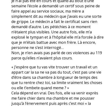
je n’ai pas été en cours et quand au bout d’une
semaine l’école a demandé un certif sous peine de
faire appel au service sociaux, ma mère a
simplement dit au médecin que j’avais eu une sorte
de grippe. Le médecin a fait le certificat sans rien
demandé d’autre. Les pétéchies à ce moment
n’étaient plus visibles. Une autre fois, elle m’a
explosé le tympan et à l’hôpital elle m’a forcée à dire
que je m’étais battue avec mon frère. Là encore,
personne ne s’est interrogé…
Non, je n’en avais pas parlé de ces violences au 119
parce qu’elles n’avaient plus cours.
« J’espère que tu vas vite trouver un travail et un
appart car la sa ne va pas du tout, c’est pas une vie
d’être dans sa chambre à longueur de temps des
que tu rentre chez toi, sa limite vraiment les choses
ou elle t’embete quand meme ? »
Cela dépend en vrai. Des fois, elle va venir exprès
me faire chier dans ma chambre et me pousser
jusqu’à l’énervement puis après c’est moi « la