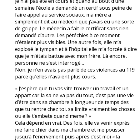
je n’ai pas été en cours et quand au bout d’une
semaine l’école a demandé un certif sous peine de
faire appel au service sociaux, ma mère a
simplement dit au médecin que j’avais eu une sorte
de grippe. Le médecin a fait le certificat sans rien
demandé d’autre. Les pétéchies à ce moment
n’étaient plus visibles. Une autre fois, elle m’a
explosé le tympan et à l’hôpital elle m’a forcée à dire
que je m’étais battue avec mon frère. Là encore,
personne ne s’est interrogé…
Non, je n’en avais pas parlé de ces violences au 119
parce qu’elles n’avaient plus cours.
« J’espère que tu vas vite trouver un travail et un
appart car la sa ne va pas du tout, c’est pas une vie
d’être dans sa chambre à longueur de temps des
que tu rentre chez toi, sa limite vraiment les choses
ou elle t’embete quand meme ? »
Cela dépend en vrai. Des fois, elle va venir exprès
me faire chier dans ma chambre et me pousser
jusqu’à l’énervement puis après c’est moi « la