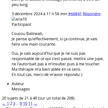
peu long.
3 décembre 2024 à 11 h 56 min
#66841
Répondre
aria10
Participant
Coucou Balineati,
Je pense qu’effectivement, si ça continue, je vais
faire une main courante.
Oui, je sais aujourd’hui que je ne suis pas
responsable de ce qui s’est passé, mettre une jupe,
ne l’autorisait pas à m’insulter puis à me toucher.
Ma thérapie m’a bien aidée en ce sens.
En tout cas, merci de m’avoir répondu :)
Auteur
Messages
20 sujets de 21 à 40 (sur un total de 208)
←
1
2
3
…
9
10
11
→