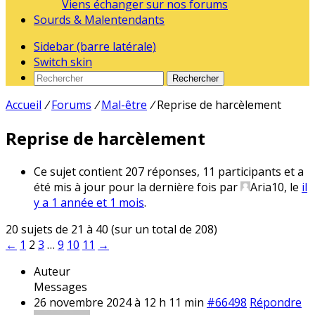
Viens échanger sur nos forums
Sourds & Malentendants
Sidebar (barre latérale)
Switch skin
Rechercher
Accueil
/
Forums
/
Mal-être
/
Reprise de harcèlement
Reprise de harcèlement
Ce sujet contient 207 réponses, 11 participants et a
été mis à jour pour la dernière fois par
Aria10
, le
il
y a 1 année et 1 mois
.
20 sujets de 21 à 40 (sur un total de 208)
←
1
2
3
…
9
10
11
→
Auteur
Messages
26 novembre 2024 à 12 h 11 min
#66498
Répondre