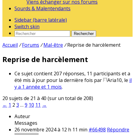
Viens échanger sur nos forums
Sourds & Malentendants
Sidebar (barre latérale)
Switch skin
Rechercher
Accueil
/
Forums
/
Mal-être
/
Reprise de harcèlement
Reprise de harcèlement
Ce sujet contient 207 réponses, 11 participants et a
été mis à jour pour la dernière fois par
Aria10
, le
il
y a 1 année et 1 mois
.
20 sujets de 21 à 40 (sur un total de 208)
←
1
2
3
…
9
10
11
→
Auteur
Messages
26 novembre 2024 à 12 h 11 min
#66498
Répondre