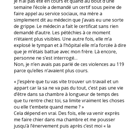
je n’ai pas été en cours et quand au bout d’une
semaine l’école a demandé un certif sous peine de
faire appel au service sociaux, ma mère a
simplement dit au médecin que j’avais eu une sorte
de grippe. Le médecin a fait le certificat sans rien
demandé d’autre. Les pétéchies à ce moment
n’étaient plus visibles. Une autre fois, elle m’a
explosé le tympan et à l’hôpital elle m’a forcée à dire
que je m’étais battue avec mon frère. Là encore,
personne ne s’est interrogé…
Non, je n’en avais pas parlé de ces violences au 119
parce qu’elles n’avaient plus cours.
« J’espère que tu vas vite trouver un travail et un
appart car la sa ne va pas du tout, c’est pas une vie
d’être dans sa chambre à longueur de temps des
que tu rentre chez toi, sa limite vraiment les choses
ou elle t’embete quand meme ? »
Cela dépend en vrai. Des fois, elle va venir exprès
me faire chier dans ma chambre et me pousser
jusqu’à l’énervement puis après c’est moi « la