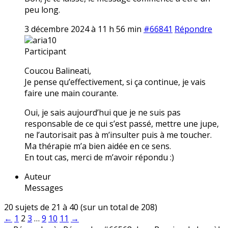
peu long.
3 décembre 2024 à 11 h 56 min
#66841
Répondre
aria10
Participant
Coucou Balineati,
Je pense qu’effectivement, si ça continue, je vais
faire une main courante.
Oui, je sais aujourd’hui que je ne suis pas
responsable de ce qui s’est passé, mettre une jupe,
ne l’autorisait pas à m’insulter puis à me toucher.
Ma thérapie m’a bien aidée en ce sens.
En tout cas, merci de m’avoir répondu :)
Auteur
Messages
20 sujets de 21 à 40 (sur un total de 208)
←
1
2
3
…
9
10
11
→