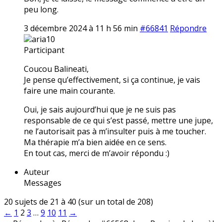
peu long.
3 décembre 2024 à 11 h 56 min
#66841
Répondre
aria10
Participant
Coucou Balineati,
Je pense qu’effectivement, si ça continue, je vais
faire une main courante.
Oui, je sais aujourd’hui que je ne suis pas
responsable de ce qui s’est passé, mettre une jupe,
ne l’autorisait pas à m’insulter puis à me toucher.
Ma thérapie m’a bien aidée en ce sens.
En tout cas, merci de m’avoir répondu :)
Auteur
Messages
20 sujets de 21 à 40 (sur un total de 208)
←
1
2
3
…
9
10
11
→