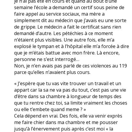
je n’ai pas été en cours et quand au bout d’une
semaine l’école a demandé un certif sous peine de
faire appel au service sociaux, ma mère a
simplement dit au médecin que j’avais eu une sorte
de grippe. Le médecin a fait le certificat sans rien
demandé d’autre. Les pétéchies à ce moment
n’étaient plus visibles. Une autre fois, elle m’a
explosé le tympan et à l’hôpital elle m’a forcée à dire
que je m’étais battue avec mon frère. Là encore,
personne ne s’est interrogé…
Non, je n’en avais pas parlé de ces violences au 119
parce qu’elles n’avaient plus cours.
« J’espère que tu vas vite trouver un travail et un
appart car la sa ne va pas du tout, c’est pas une vie
d’être dans sa chambre à longueur de temps des
que tu rentre chez toi, sa limite vraiment les choses
ou elle t’embete quand meme ? »
Cela dépend en vrai. Des fois, elle va venir exprès
me faire chier dans ma chambre et me pousser
jusqu’à l’énervement puis après c’est moi « la