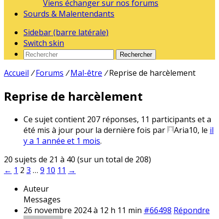
Viens échanger sur nos forums
Sourds & Malentendants
Sidebar (barre latérale)
Switch skin
Rechercher
Accueil
/
Forums
/
Mal-être
/
Reprise de harcèlement
Reprise de harcèlement
Ce sujet contient 207 réponses, 11 participants et a
été mis à jour pour la dernière fois par
Aria10
, le
il
y a 1 année et 1 mois
.
20 sujets de 21 à 40 (sur un total de 208)
←
1
2
3
…
9
10
11
→
Auteur
Messages
26 novembre 2024 à 12 h 11 min
#66498
Répondre