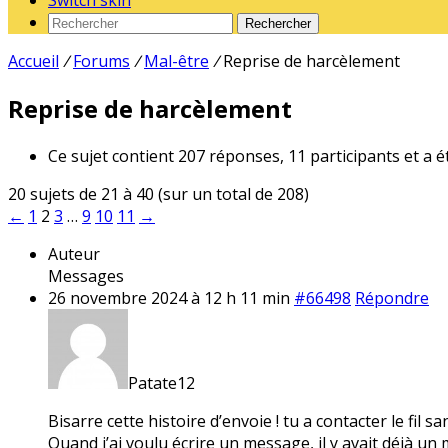
Switch skin
Rechercher
Accueil
/
Forums
/
Mal-être
/
Reprise de harcèlement
Reprise de harcèlement
Ce sujet contient 207 réponses, 11 participants et a é
20 sujets de 21 à 40 (sur un total de 208)
←
1
2
3
…
9
10
11
→
Auteur
Messages
26 novembre 2024 à 12 h 11 min
#66498
Répondre
Patate12
Bisarre cette histoire d’envoie ! tu a contacter le fil s
Quand j’ai voulu écrire un message, il y avait déjà un