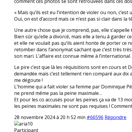
comment ces photos se sont retrouvées dans ces dos
« Mais qu’ils est eu l’intention de violer ou non, c’est
Oui, on est d’accord mais ce n’est pas si clair dans l
Une autre chose que je comprend, pas, elle s’appelle to
Bien sûr qu’elle a divorcé, mais elle a tenu à garder
et elle ne voulait pas qu’ils aient honte de porter c
retomber dans l’anonymat sachant que c’est très très 
son mari. L’affaire est connue même à l’international.
Le pire c’est que là les réquisitions sont en cours et 
demandée mais c’est tellement rien comparé aux dix ans 
me dégoute !
L’homme qui a fait violer sa femme par Dominique Pélic
ne prend même pas la peine maximale…
Et pour les co accusés pour les peines ça va de 13 moi
les peines maximales ne sont pas requises ! Comment c
28 novembre 2024 à 20 h 52 min
#66596
Répondre
aria10
Participant