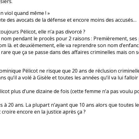
siers.
 un viol quand même ! »
a tête des avocats de la défense et encore moins des accusés…
ujours Pélicot, elle n’a pas divorcé ?
 ce nom pendant le procès pour 2 raisons : Premièrement, ses 
e nom là. et deuxièmement, elle va reprendre son nom d’enfanc
rare que ça se passe dans des affaires criminelles mais on 
Dominique Pélicot ne risque que 20 ans de réclusion criminell
qu’il a volé à Gisèle et toutes les années qu’il va lui falloi
ot plus d’une dizaine de fois (cette femme n’a pas voulu port
s à 20 ans. La plupart n’ayant que 10 ans alors que toutes le
roire encore en la justice après ça ?