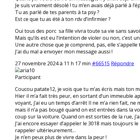
Je suis vraiment désolé ! tu m’en avais déjà parlé à l’é
Tu as parlé de tes parents à ta psy ?
Est ce que tu as été à ton rdv d’infirmier ?
Oui tous des porc sa fille vivra toute sa vie sans savoir 
Mais qu’ils est eu l’intention de violer ou non, c’est 
Une autre chose que je comprend, pas, elle s’appelle to
J’ai du mal a envoyer mon message aussi !
27 novembre 2024 à 11 h 17 min
#66515
Répondre
aria10
Participant
Coucou patate12, je vois que tu m’as écris mais ton
Hier il m’a fait très peur, en sortant d’un immeuble apr
voyant, j’ai eu un temps d’arrêt Il ne m’a rien fait, ne 
mais il n’a pas bougé quand on est entrées dans la vo
coup sur la voiture. Quand on est sorties de la rue, j’a
J’ai encore essayer d’appeler le 3018 mais toujours l
rappeler ultérieurement…
Je n’en peux plus de vivre dans la peur !