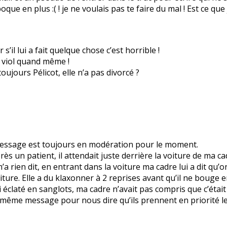
poque en plus :( ! je ne voulais pas te faire du mal ! Est ce q
s’il lui a fait quelque chose c’est horrible !
un viol quand même !
ujours Pélicot, elle n’a pas divorcé ?
 message est toujours en modération pour le moment.
ès un patient, il attendait juste derrière la voiture de ma cad
m’a rien dit, en entrant dans la voiture ma cadre lui a dit qu’on
iture. Elle a du klaxonner à 2 reprises avant qu’il ne bouge 
i éclaté en sanglots, ma cadre n’avait pas compris que c’était 
e même message pour nous dire qu’ils prennent en priorité le