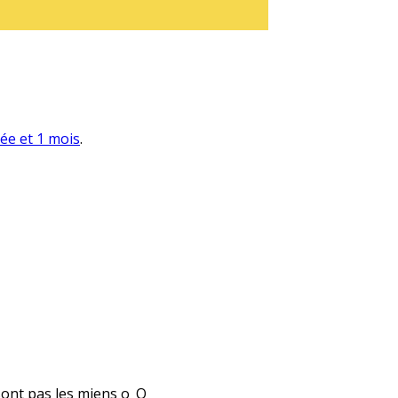
née et 1 mois
.
 sont pas les miens o_O