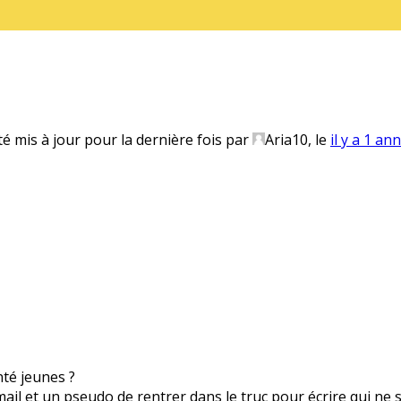
té mis à jour pour la dernière fois par
Aria10
, le
il y a 1 an
anté jeunes ?
 mail et un pseudo de rentrer dans le truc pour écrire qui ne