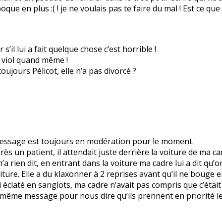
poque en plus :( ! je ne voulais pas te faire du mal ! Est ce q
s’il lui a fait quelque chose c’est horrible !
un viol quand même !
ujours Pélicot, elle n’a pas divorcé ?
 message est toujours en modération pour le moment.
ès un patient, il attendait juste derrière la voiture de ma cad
m’a rien dit, en entrant dans la voiture ma cadre lui a dit qu’on
iture. Elle a du klaxonner à 2 reprises avant qu’il ne bouge 
i éclaté en sanglots, ma cadre n’avait pas compris que c’était 
e même message pour nous dire qu’ils prennent en priorité le