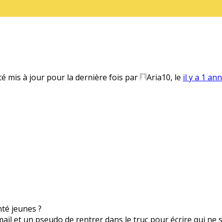
té mis à jour pour la dernière fois par
Aria10
, le
il y a 1 an
anté jeunes ?
 mail et un pseudo de rentrer dans le truc pour écrire qui ne