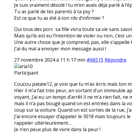
Je suis vraiment désolé ! tu m’en avais déjà parlé à l’é
Tu as parlé de tes parents à ta psy ?
Est ce que tu as été à ton rdv d’infirmier ?
Oui tous des porc sa fille vivra toute sa vie sans savoir 
Mais qu’ils est eu l’intention de violer ou non, c’est 
Une autre chose que je comprend, pas, elle s’appelle to
J’ai du mal a envoyer mon message aussi !
27 novembre 2024 à 11 h 17 min
#66515
Répondre
aria10
Participant
Coucou patate12, je vois que tu m’as écris mais ton
Hier il m’a fait très peur, en sortant d’un immeuble apr
voyant, j’ai eu un temps d’arrêt Il ne m’a rien fait, ne 
mais il n’a pas bougé quand on est entrées dans la vo
coup sur la voiture. Quand on est sorties de la rue, j’a
J’ai encore essayer d’appeler le 3018 mais toujours l
rappeler ultérieurement…
Je n’en peux plus de vivre dans la peur !