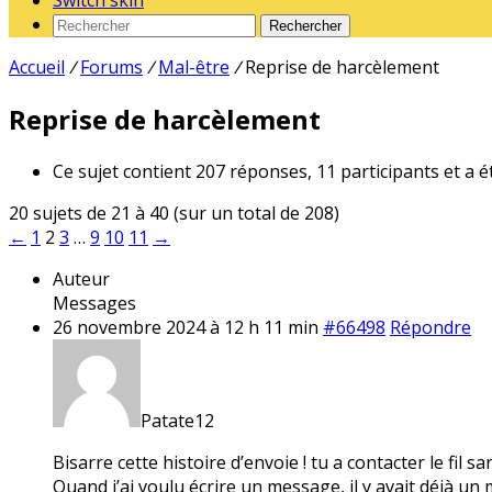
Switch skin
Rechercher
Accueil
/
Forums
/
Mal-être
/
Reprise de harcèlement
Reprise de harcèlement
Ce sujet contient 207 réponses, 11 participants et a é
20 sujets de 21 à 40 (sur un total de 208)
←
1
2
3
…
9
10
11
→
Auteur
Messages
26 novembre 2024 à 12 h 11 min
#66498
Répondre
Patate12
Bisarre cette histoire d’envoie ! tu a contacter le fil s
Quand j’ai voulu écrire un message, il y avait déjà un