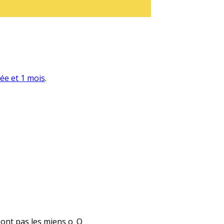
née et 1 mois
.
 sont pas les miens o_O