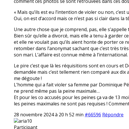
comment ces photos se sont retrouvées dans ces dos
« Mais qu’ils est eu l’intention de violer ou non, c’est
Oui, on est d’accord mais ce n’est pas si clair dans l
Une autre chose que je comprend, pas, elle s’appelle to
Bien sûr qu’elle a divorcé, mais elle a tenu à garder
et elle ne voulait pas qu’ils aient honte de porter c
retomber dans l’anonymat sachant que c’est très très 
son mari. L’affaire est connue même à l’international.
Le pire c’est que là les réquisitions sont en cours et 
demandée mais c’est tellement rien comparé aux dix ans 
me dégoute !
L’homme qui a fait violer sa femme par Dominique Pélic
ne prend même pas la peine maximale…
Et pour les co accusés pour les peines ça va de 13 moi
les peines maximales ne sont pas requises ! Comment c
28 novembre 2024 à 20 h 52 min
#66596
Répondre
aria10
Participant