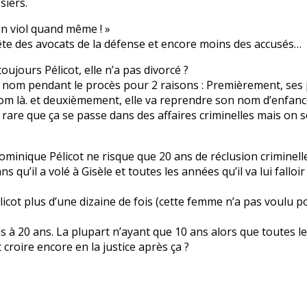
siers.
 un viol quand même ! »
a tête des avocats de la défense et encore moins des accusés…
ujours Pélicot, elle n’a pas divorcé ?
 ce nom pendant le procès pour 2 raisons : Premièrement, ses 
e nom là. et deuxièmement, elle va reprendre son nom d’enfanc
rare que ça se passe dans des affaires criminelles mais on 
Dominique Pélicot ne risque que 20 ans de réclusion criminell
qu’il a volé à Gisèle et toutes les années qu’il va lui falloi
ot plus d’une dizaine de fois (cette femme n’a pas voulu port
s à 20 ans. La plupart n’ayant que 10 ans alors que toutes le
roire encore en la justice après ça ?