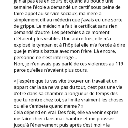
je n’ai pas été en cours et quand au bout d’une
semaine l’école a demandé un certif sous peine de
faire appel au service sociaux, ma mère a
simplement dit au médecin que j’avais eu une sorte
de grippe. Le médecin a fait le certificat sans rien
demandé d’autre. Les pétéchies à ce moment
n’étaient plus visibles. Une autre fois, elle m’a
explosé le tympan et à l’hôpital elle m’a forcée à dire
que je m’étais battue avec mon frère. Là encore,
personne ne s’est interrogé…
Non, je n’en avais pas parlé de ces violences au 119
parce qu’elles n’avaient plus cours.
« J’espère que tu vas vite trouver un travail et un
appart car la sa ne va pas du tout, c’est pas une vie
d’être dans sa chambre à longueur de temps des
que tu rentre chez toi, sa limite vraiment les choses
ou elle t’embete quand meme ? »
Cela dépend en vrai. Des fois, elle va venir exprès
me faire chier dans ma chambre et me pousser
jusqu’à l’énervement puis après c’est moi « la