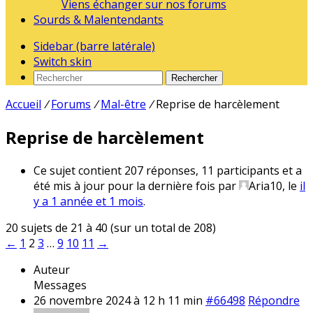
Viens échanger sur nos forums
Sourds & Malentendants
Sidebar (barre latérale)
Switch skin
Rechercher
Accueil
/
Forums
/
Mal-être
/
Reprise de harcèlement
Reprise de harcèlement
Ce sujet contient 207 réponses, 11 participants et a
été mis à jour pour la dernière fois par
Aria10
, le
il
y a 1 année et 1 mois
.
20 sujets de 21 à 40 (sur un total de 208)
←
1
2
3
…
9
10
11
→
Auteur
Messages
26 novembre 2024 à 12 h 11 min
#66498
Répondre