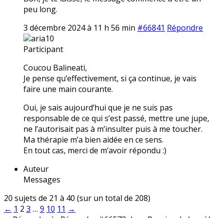
peu long.
3 décembre 2024 à 11 h 56 min
#66841
Répondre
aria10
Participant
Coucou Balineati,
Je pense qu’effectivement, si ça continue, je vais
faire une main courante.
Oui, je sais aujourd’hui que je ne suis pas
responsable de ce qui s’est passé, mettre une jupe,
ne l’autorisait pas à m’insulter puis à me toucher.
Ma thérapie m’a bien aidée en ce sens.
En tout cas, merci de m’avoir répondu :)
Auteur
Messages
20 sujets de 21 à 40 (sur un total de 208)
←
1
2
3
…
9
10
11
→